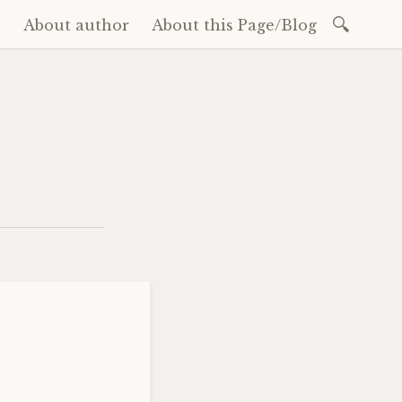
Search
e
About author
About this Page/Blog
for:
ent