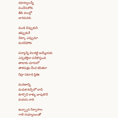
రహస్యాలన్నీ
పంచేసుకోకు
తీపి వలల్లో
జారిపడకు
ముడి విప్పుకుని
తప్పుకునే
చిట్కా ఎప్పుడూ
మరచిపోకు
పద్యాన్ని వెలకట్టి అమ్మేయకు
ఎప్పటికైనా పనికొస్తుంది
తాటాకు చూరులో
తాళపత్రం మీద కవితలా
నిద్రా సమాధి స్థితిః
మరణాన్ని
మడత కుర్చీలో దాచి
కూర్చొని కాళ్ళు జాపుకొనే
వయసు నాది
ఉచ్ఛ్వాస నిశ్వాసాల
గాలి సయ్యాటలతో