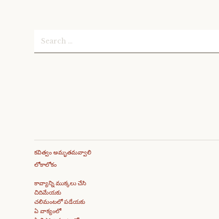
Search
for:
కవిత్వం అమృతమవ్వాలి
లోకాలోకం
కావ్యాన్ని ముక్కలు చేసి
చిదిమేయకు
చలిమంటలో పడేయకు
ఏ వాక్యంలో