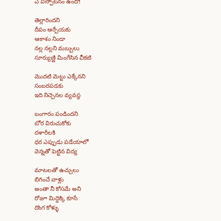
ఏ విస్పోటనం ఉందో!
తెల్లారిందని
దీపం ఆర్పేయకు
ఆకాశం నిండా
నల్ల నల్లని మబ్బులు
సూర్యుణ్ణి మింగేసిన చీకటి
మొదటి మెట్టు ఎక్కేనని
సంబరపడకు
ఇది నిచ్చెనల వ్యవస్థ
బంగారం పండిందని
బోర విరుచుకోకు
దళారీలకి
ధర ఎప్పుడు పడేయాలో
వెన్నతో పెట్టిన విద్య
మాటలతో ఉచ్చులు
బిగించే వాళ్లు
అంతా నీ కోసమే అని
రోజూ మిద్దెక్కి కూసే
దొంగ కోళ్ళు