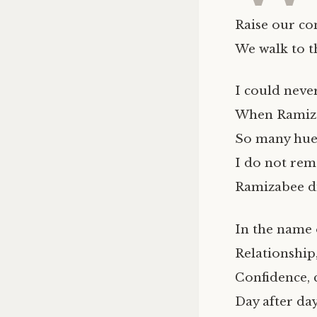
Raise our co
We walk to t
I could neve
When Ramiza
So many hue
I do not re
Ramizabee d
In the name 
Relationship
Confidence, 
Day after day