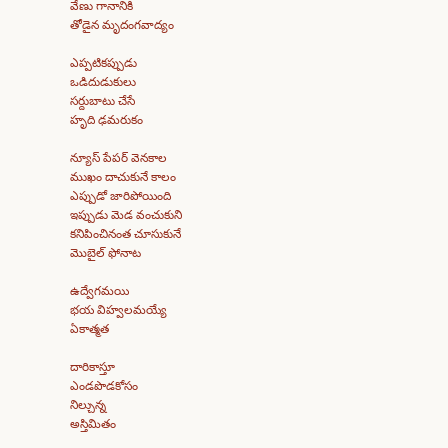
వేణు గానానికి
తోడైన మృదంగవాద్యం
ఎప్పటికప్పుడు
ఒడిదుడుకులు
సర్దుబాటు చేసే
హృది ఢమరుకం
న్యూస్ పేపర్ వెనకాల
ముఖం దాచుకునే కాలం
ఎప్పుడో జారిపోయింది
ఇప్పుడు మెడ వంచుకుని
కనిపించినంత చూసుకునే
మొబైల్ ఫోనాట
ఉద్వేగమయి
భయ విహ్వలమయ్యే
ఏకాత్మత
దారికాస్తూ
ఎండపొడకోసం
నిల్చున్న
అస్తిమితం