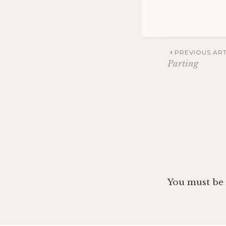
Post
PREVIOUS ART
Parting
navig
You must be