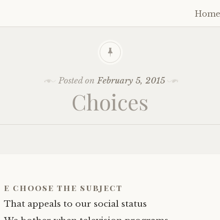
Hom
Skip
to
cont
Posted on
February 5, 2015
Choices
e choose the subject
That appeals to our social status