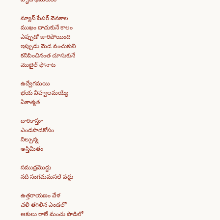
న్యూస్ పేపర్ వెనకాల
ముఖం దాచుకునే కాలం
ఎప్పుడో జారిపోయింది
ఇప్పుడు మెడ వంచుకుని
కనిపించినంత చూసుకునే
మొబైల్ ఫోనాట
ఉద్వేగమయి
భయ విహ్వలమయ్యే
ఏకాత్మత
దారికాస్తూ
ఎండపొడకోసం
నిల్చున్న
అస్తిమితం
సముద్రమొద్దు
నదీ సంగమమసలే వద్దు
ఉత్తరాయణం వేళ
చలి తగిలిన ఎండలో
ఆకులు రాలే మంచు పొడిలో