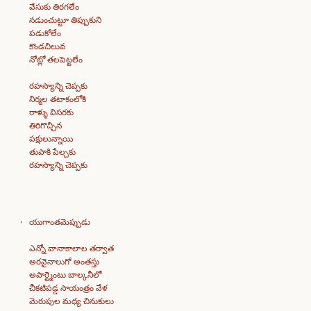
వేసుకు తిరగలేం
నడుంచుట్టూ తిప్పుకుని
పడుకోలేం
కొండచిలువ
నోట్లో తలపెట్టలేం
రహస్యాన్ని చెప్పకు
నిర్మల తటాకంలోకి
రాళ్ళు విసరకు
తిరిగొచ్చిన
పక్షులున్నాయి
తుపాకి పేల్చకు
రహస్యాన్ని చెప్పకు
యుగాంతమెప్పుడు
ఎన్నో వానాకాలాల తర్వాత
అరవైనాలుగో అంతస్తు
అపార్ట్మెంటు బాల్కనీలో
చీకటిపడ్డ సాయంత్రం వేళ
మెరుపుల మధ్య చినుకులు