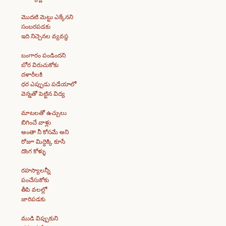
మొదటి మెట్టు ఎక్కేనని
సంబరపడకు
ఇది నిచ్చెనల వ్యవస్థ
బంగారం పండిందని
బోర విరుచుకోకు
దళారీలకి
ధర ఎప్పుడు పడేయాలో
వెన్నతో పెట్టిన విద్య
మాటలతో ఉచ్చులు
బిగించే వాళ్లు
అంతా నీ కోసమే అని
రోజూ మిద్దెక్కి కూసే
దొంగ కోళ్ళు
రహస్యాలన్నీ
పంచేసుకోకు
తీపి వలల్లో
జారిపడకు
ముడి విప్పుకుని