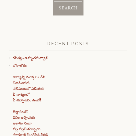
RECENT POSTS
కవిత్వం అమృతమవ్వాలి
లోకాలోకం
కావ్యాన్ని ముక్కలు చేసి
చిదిమేయకు
చలిమంటలో పడేయకు
ఏ వాక్యంలో
ఏ విస్పోటనం ఉందో!
తెల్లారిందని
దీపం ఆర్పేయకు
ఆకాశం నిండా
నల్ల నల్లని మబ్బులు
సూర్యుణ్ణి మింగేసిన చీకటి