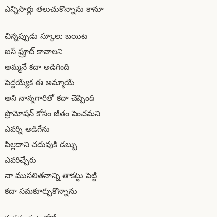
ఎన్నిసార్లు తలుచుకొన్నాను కానూ
చిన్నప్పుడు స్కూలు బయిట
ఐస్ ఫ్రూట్ కావాలని
అమ్మనే కదా అడిగింది
పెద్దయ్యేక ఈ అమ్మాయే
అని నాన్నగారితో కదా చెప్పింది
ప్రొమోషన్ కోసం జీతం పెంచమని
ఎవర్ని అడిగేను
పిల్లదాని చదువుకి డబ్బు
ఎవరిచ్చేరు
నా ముసలితనాన్ని తాకట్టు పెట్టి
కదా సమకూర్చుకొన్నాను