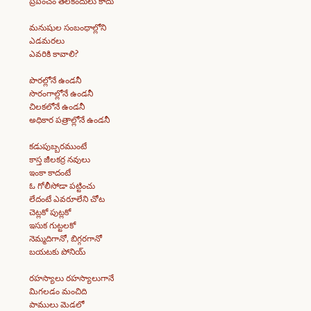
ప్రపంచం తలకిందులు కాదు
మనుషుల సంబంధాల్లోని
ఎడమరలు
ఎవరికి కావాలి?
పొరల్లోనే ఉండనీ
సొరంగాల్లోనే ఉండనీ
చిలకలోనే ఉండనీ
అధికార పత్రాల్లోనే ఉండనీ
కడుపుబ్బరముంటే
కాస్త జీలకర్ర నవులు
ఇంకా కాదంటే
ఓ గోలీసోడా పట్టించు
లేదంటే ఎవరూలేని చోట
చెట్లకో పుట్లకో
ఇసుక గుట్టలకో
నెమ్మదిగానో, బిగ్గరగానో
బయటకు పోనియ్
రహస్యాలు రహస్యాలుగానే
మిగలడం మంచిది
పాములు మెడలో