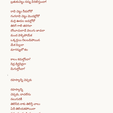
బ్రతుకుచెట్టు నన్ను విదిలిస్తుందా!
రావి చెట్టు నీడలోనో
గంగరావి చెట్టు మొదట్లోనో
మర్రి ఊడల జడల్లోనో
తిరిగే గాలి తరగలా
దోబూచులాడే వెలుగు జాడలా
మంద వెళ్ళిపోయేక
ఒక్కర్తయి నిలబడిపోయిన
మేక పిల్లలా
మాగన్నులో కల
కాలం కదుల్తోందా?
నిద్ర దీర్ఘనిద్రగా
మిగుల్తోందా?
రహస్యాన్ని చెప్పకు
రహస్యాన్ని
చెప్పకు, దాచలేను
నలుగురికీ
తెలిసేది నాకు తెలిస్తే చాలు
ఏదీ తెలియకపోయినా