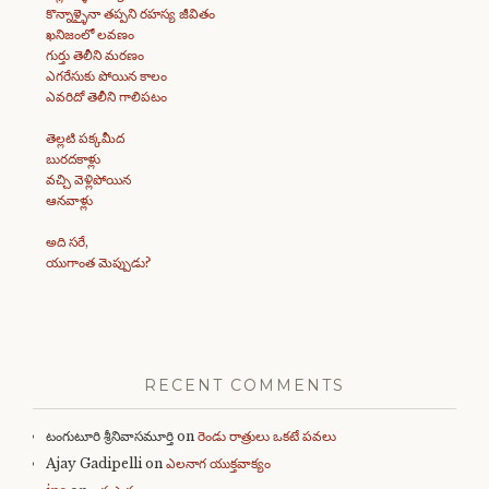
కొన్నాళ్ళైనా తప్పని రహస్య జీవితం
ఖనిజంలో లవణం
గుర్తు తెలీని మరణం
ఎగరేసుకు పోయిన కాలం
ఎవరిదో తెలీని గాలిపటం
తెల్లటి పక్కమీద
బురదకాళ్లు
వచ్చి వెళ్లిపోయిన
ఆనవాళ్లు
అది సరే,
యుగాంత మెప్పుడు?
RECENT COMMENTS
టంగుటూరి శ్రీనివాసమూర్తి
on
రెండు రాత్రులు ఒకటే పవలు
Ajay Gadipelli
on
ఎలనాగ యుక్తవాక్యం