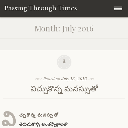
Passing Through Times
Skip
Home
Month:
July 2016
to
content
About author
About this Page/Blog
Posted on
July 13, 2016
విచ్చుకొన్న మనస్సుతో
వి
చ్చుకొన్న మనస్సుతో
తెరుచుకొన్న అంతర్నేత్రాలతో