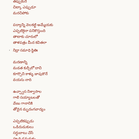
తప్పుకునే
చిట్కా ఎప్పుడూ
మరచిపోకు
పద్యాన్ని వెలకట్టి అమ్మేయకు
ఎప్పటికైనా పనికొస్తుంది
తాటాకు చూరులో
తాళపత్రం మీద కవితలా
నిద్రా సమాధి స్థితిః
మరణాన్ని
మడత కుర్చీలో దాచి
కూర్చొని కాళ్ళు జాపుకొనే
వయసు నాది
ఉచ్ఛ్వాస నిశ్వాసాల
గాలి సయ్యాటలతో
వేణు గానానికి
తోడైన మృదంగవాద్యం
ఎప్పటికప్పుడు
ఒడిదుడుకులు
సర్దుబాటు చేసే
హృది ఢమరుకం