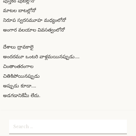
పుస్తకం పుటల్లోనో
మాటల బాటల్లోనో
నిరూప స్వరసమూహ మధ్యంలోనో
అంగార వలయాల వివసత్వంలోనో
దేశాలు ద్రావకాలై
అందరమూ ఒంటరి వాళ్లమయినప్పుడు….
చింతాంతరంగాల
చితికిపోయినప్పుడు
అప్పుడు కూడా….
అడగడానికేమీ లేదు.
Search
for: