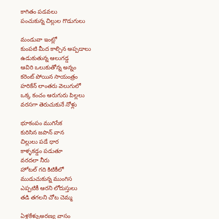
కాగితం పడవలు
పంచుకున్న చిల్లుల గొడుగులు
మండువా ఇంట్లో
కుంపటి మీద కాల్చిన అప్పడాలు
ఉడుకుతున్న ఆలుగడ్డ
ఆవిరి ఒలుకుతోన్న అన్నం
కరెంట్ పోయిన సాయంత్రం
హరికేన్ లాంతరు వెలుగులో
ఒక్క కంచం ఆరుగురు పిల్లలు
వరసగా తెరుచుకునే నోళ్లు
భూకంపం ముగిసేక
కురిసిన జపాన్ వాన
చిల్లులు పడే ధార
కాళ్ళకడ్డం పడుతూ
వరదలా నీరు
హోటల్ గది కిటికీలో
ముడుచుకున్న ముంగిస
ఎప్పటికీ ఆరని లోదుస్తులు
తడి తగలని చోట చెమ్మ
ఏళ్లకేళ్ళుఅరణ్య వాసం