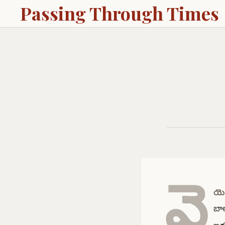
Passing Through Times
వై
యె
బాల