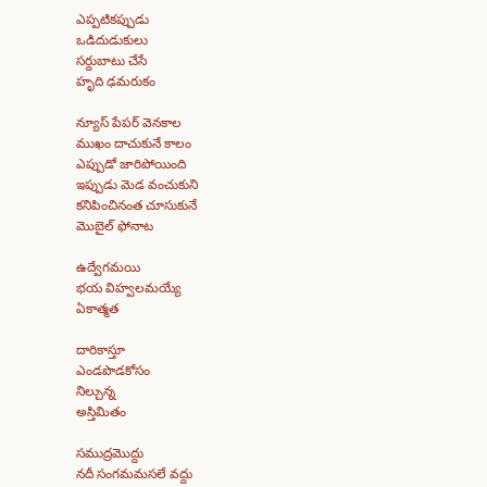
ఎప్పటికప్పుడు
ఒడిదుడుకులు
సర్దుబాటు చేసే
హృది ఢమరుకం
న్యూస్ పేపర్ వెనకాల
ముఖం దాచుకునే కాలం
ఎప్పుడో జారిపోయింది
ఇప్పుడు మెడ వంచుకుని
కనిపించినంత చూసుకునే
మొబైల్ ఫోనాట
ఉద్వేగమయి
భయ విహ్వలమయ్యే
ఏకాత్మత
దారికాస్తూ
ఎండపొడకోసం
నిల్చున్న
అస్తిమితం
సముద్రమొద్దు
నదీ సంగమమసలే వద్దు