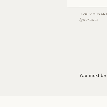
Post
PREVIOUS ART
Ignorance
navig
You must be