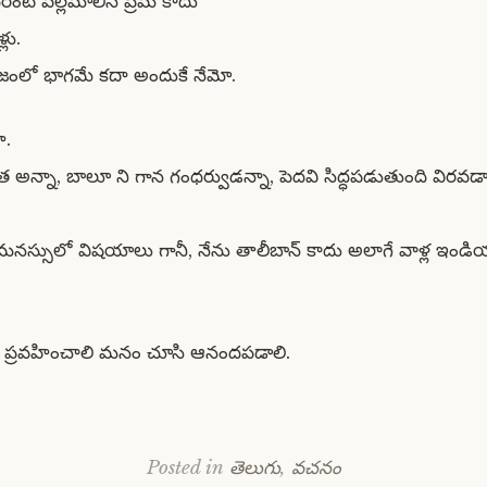
దరంటే వల్లమాలిన ప్రేమ కాదు
లు.
జంలో భాగమే కదా అందుకే నేమో.
ా.
నేత అన్నా, బాలూ ని గాన గంధర్వుడన్నా, పెదవి సిద్ధపడుతుంది విరవడానిక
స్సులో విషయాలు గానీ, నేను తాలీబాన్ కాదు అలాగే వాళ్ల ఇండియన
ళ్లు ప్రవహించాలి మనం చూసి ఆనందపడాలి.
Posted in
తెలుగు
,
వచనం