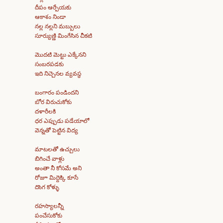
దీపం ఆర్పేయకు
ఆకాశం నిండా
నల్ల నల్లని మబ్బులు
సూర్యుణ్ణి మింగేసిన చీకటి
మొదటి మెట్టు ఎక్కేనని
సంబరపడకు
ఇది నిచ్చెనల వ్యవస్థ
బంగారం పండిందని
బోర విరుచుకోకు
దళారీలకి
ధర ఎప్పుడు పడేయాలో
వెన్నతో పెట్టిన విద్య
మాటలతో ఉచ్చులు
బిగించే వాళ్లు
అంతా నీ కోసమే అని
రోజూ మిద్దెక్కి కూసే
దొంగ కోళ్ళు
రహస్యాలన్నీ
పంచేసుకోకు