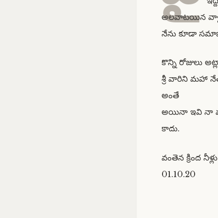
ఇద్
అలవాటయిన వాళ్
నేను కూడా సమా
కొన్ని రోజులు అట్ల
శ్రీ వారిని మహా 
అంతే
అయినా ఇవి నా మన
కాదు.
వంతెన క్రింద నీ
01.10.20