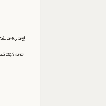
ి. వాళ్ళు వాళ్లే
్ వెర్షన్ కూడా