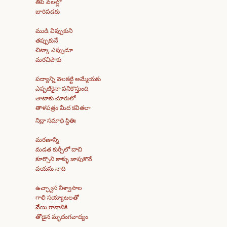
తీపి వలల్లో
జారిపడకు
ముడి విప్పుకుని
తప్పుకునే
చిట్కా ఎప్పుడూ
మరచిపోకు
పద్యాన్ని వెలకట్టి అమ్మేయకు
ఎప్పటికైనా పనికొస్తుంది
తాటాకు చూరులో
తాళపత్రం మీద కవితలా
నిద్రా సమాధి స్థితిః
మరణాన్ని
మడత కుర్చీలో దాచి
కూర్చొని కాళ్ళు జాపుకొనే
వయసు నాది
ఉచ్ఛ్వాస నిశ్వాసాల
గాలి సయ్యాటలతో
వేణు గానానికి
తోడైన మృదంగవాద్యం