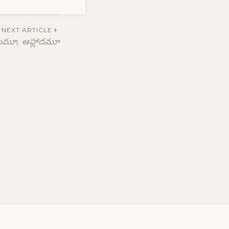
NEXT ARTICLE
మమూ, ఆహ్లాదమూ