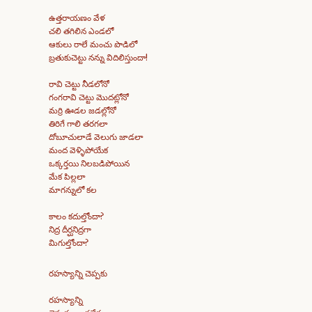
ఉత్తరాయణం వేళ
చలి తగిలిన ఎండలో
ఆకులు రాలే మంచు పొడిలో
బ్రతుకుచెట్టు నన్ను విదిలిస్తుందా!
రావి చెట్టు నీడలోనో
గంగరావి చెట్టు మొదట్లోనో
మర్రి ఊడల జడల్లోనో
తిరిగే గాలి తరగలా
దోబూచులాడే వెలుగు జాడలా
మంద వెళ్ళిపోయేక
ఒక్కర్తయి నిలబడిపోయిన
మేక పిల్లలా
మాగన్నులో కల
కాలం కదుల్తోందా?
నిద్ర దీర్ఘనిద్రగా
మిగుల్తోందా?
రహస్యాన్ని చెప్పకు
రహస్యాన్ని