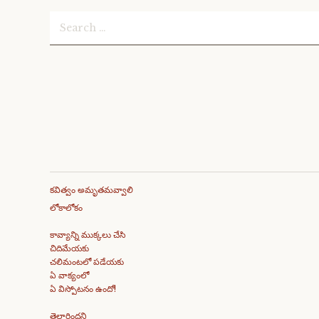
Search
for:
కవిత్వం అమృతమవ్వాలి
లోకాలోకం
కావ్యాన్ని ముక్కలు చేసి
చిదిమేయకు
చలిమంటలో పడేయకు
ఏ వాక్యంలో
ఏ విస్పోటనం ఉందో!
తెల్లారిందని