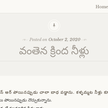
Hom
Skip
to
cont
Posted on
October 2, 2020
వంతెన క్రింద నీళ్లు
స్ ఆర్ పోయినప్పుడు చాలా బాధ పడ్డాను. కళ్ళమ్మట నీళ్లు క
ు పోయినప్పుడు నొచ్చుకున్నాను.