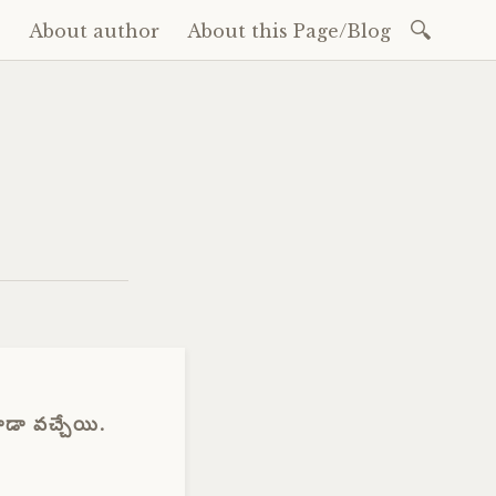
Search
e
About author
About this Page/Blog
for:
ent
ూడా వచ్చేయి.