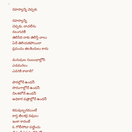
రహస్యాన్ని చెప్పకు
రహస్యాన్ని
చెప్పకు, దాచలేను
నలుగురికీ
తెలిసేది నాకు తెలిస్తే చాలు
ఏదీ తెలియకపోయినా
ప్రపంచం తలకిందులు కాదు
మనుషుల సంబంధాల్లోని
ఎడమరలు
ఎవరికి కావాలి?
పొరల్లోనే ఉండనీ
సొరంగాల్లోనే ఉండనీ
చిలకలోనే ఉండనీ
అధికార పత్రాల్లోనే ఉండనీ
కడుపుబ్బరముంటే
కాస్త జీలకర్ర నవులు
ఇంకా కాదంటే
ఓ గోలీసోడా పట్టించు