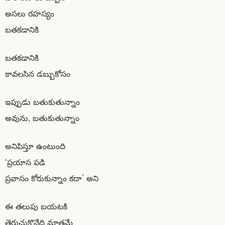
అసలు రహస్యం
బతకడానికి
బతకడానికి
కావలసిన డబ్బుకోసం
ఇప్పుడు బతుకుతున్నాం
అవును, బతుకుతున్నాం
అనిపిస్తూ ఉంటుంది
‘ప్రయాస పడి
ప్రవాసం కోరుకున్నాం కదా’ అని
ఈ తలుపు బయటకి
తెరుచుకొనేది మాత్రమే