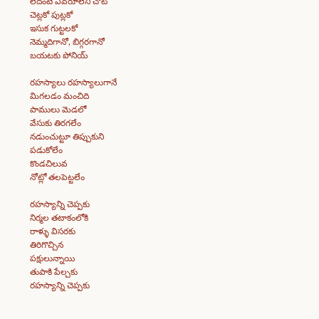
లేదంటే ఎవరూలేని చోట
చెట్లకో పుట్లకో
ఇసుక గుట్టలకో
నెమ్మదిగానో, బిగ్గరగానో
బయటకు పోనియ్
రహస్యాలు రహస్యాలుగానే
మిగలడం మంచిది
పాములు మెడలో
వేసుకు తిరగలేం
నడుంచుట్టూ తిప్పుకుని
పడుకోలేం
కొండచిలువ
నోట్లో తలపెట్టలేం
రహస్యాన్ని చెప్పకు
నిర్మల తటాకంలోకి
రాళ్ళు విసరకు
తిరిగొచ్చిన
పక్షులున్నాయి
తుపాకి పేల్చకు
రహస్యాన్ని చెప్పకు