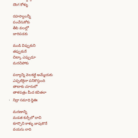
దొంగ కోళ్ళు
రహస్యాలన్నీ
పంచేసుకోకు
తీపి వలల్లో
జారిపడకు
ముడి విప్పుకుని
తప్పుకునే
చిట్కా ఎప్పుడూ
మరచిపోకు
పద్యాన్ని వెలకట్టి అమ్మేయకు
ఎప్పటికైనా పనికొస్తుంది
తాటాకు చూరులో
తాళపత్రం మీద కవితలా
నిద్రా సమాధి స్థితిః
మరణాన్ని
మడత కుర్చీలో దాచి
కూర్చొని కాళ్ళు జాపుకొనే
వయసు నాది