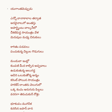
యుగాంతమెప్పుడు
ఎన్నో వానాకాలాల తర్వాత
అరవైనాలుగో అంతస్తు
అపార్ట్మెంటు బాల్కనీలో
చీకటిపడ్డ సాయంత్రం వేళ
మెరుపుల మధ్య చినుకులు
కాగితం పడవలు
పంచుకున్న చిల్లుల గొడుగులు
మండువా ఇంట్లో
కుంపటి మీద కాల్చిన అప్పడాలు
ఉడుకుతున్న ఆలుగడ్డ
ఆవిరి ఒలుకుతోన్న అన్నం
కరెంట్ పోయిన సాయంత్రం
హరికేన్ లాంతరు వెలుగులో
ఒక్క కంచం ఆరుగురు పిల్లలు
వరసగా తెరుచుకునే నోళ్లు
భూకంపం ముగిసేక
కురిసిన జపాన్ వాన