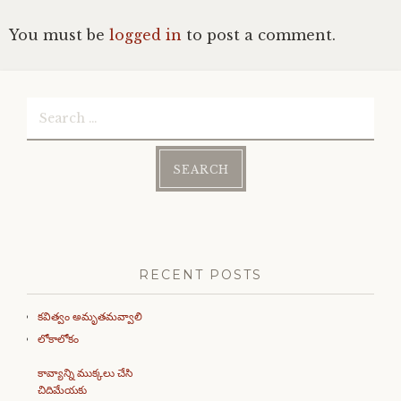
You must be
logged in
to post a comment.
Search
for:
RECENT POSTS
కవిత్వం అమృతమవ్వాలి
లోకాలోకం
కావ్యాన్ని ముక్కలు చేసి
చిదిమేయకు