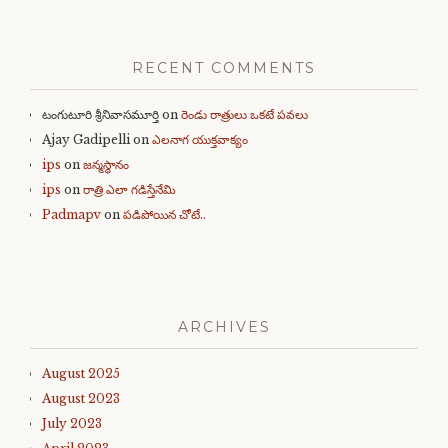
RECENT COMMENTS
టంగుటూరి శ్రీనివాసమూర్తి
on
రెండు రాత్రులు ఒకటే పవలు
Ajay Gadipelli
on
ఎలనాగ యుక్తవాక్యం
ips
on
జన్మస్థానం
ips
on
రాత్రి ఎలా గడిస్తేనేమి
Padmapv
on
పడిపోయిన చోటే..
ARCHIVES
August 2025
August 2023
July 2023