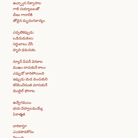
ఉచ్ఛ్వాస నిశ్వాసాల
గాలి సయ్యాటలతో
వేణు గానానికి
తోడైన మృదంగవాద్యం
ఎప్పటికప్పుడు
ఒడిదుడుకులు
సర్దుబాటు చేసే
హృది ఢమరుకం
న్యూస్ పేపర్ వెనకాల
ముఖం దాచుకునే కాలం
ఎప్పుడో జారిపోయింది
ఇప్పుడు మెడ వంచుకుని
కనిపించినంత చూసుకునే
మొబైల్ ఫోనాట
ఉద్వేగమయి
భయ విహ్వలమయ్యే
ఏకాత్మత
దారికాస్తూ
ఎండపొడకోసం
నిల్చున్న