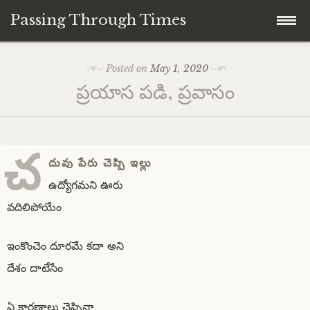
Passing Through Times
Skip
Home
Posted on
May 1, 2020
to
ప్రయాస పడి, ప్రవాసం
content
About author
About this Page/Blog
చ
దువు పేరు చెప్పి ఇల్లు
ఉద్యోగమని ఊరు
వదిలిపోయేం
ఇంకొంచెం దూరమే కదా అని
దేశం దాటేసేం
ఏ కారణాలు చెప్పినా