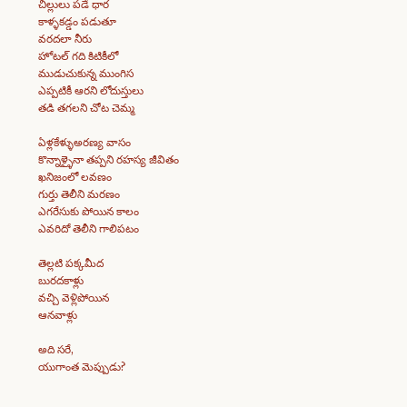
చిల్లులు పడే ధార
కాళ్ళకడ్డం పడుతూ
వరదలా నీరు
హోటల్ గది కిటికీలో
ముడుచుకున్న ముంగిస
ఎప్పటికీ ఆరని లోదుస్తులు
తడి తగలని చోట చెమ్మ
ఏళ్లకేళ్ళుఅరణ్య వాసం
కొన్నాళ్ళైనా తప్పని రహస్య జీవితం
ఖనిజంలో లవణం
గుర్తు తెలీని మరణం
ఎగరేసుకు పోయిన కాలం
ఎవరిదో తెలీని గాలిపటం
తెల్లటి పక్కమీద
బురదకాళ్లు
వచ్చి వెళ్లిపోయిన
ఆనవాళ్లు
అది సరే,
యుగాంత మెప్పుడు?