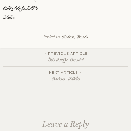
మళ్ళీ గర్భసంచిలోకి
చేరలేం
Posted in
కవితలు
,
తెలుగు
Post
PREVIOUS ARTICLE
నీకు మాత్రం తెలుసా!
navigation
NEXT ARTICLE
ఊరంతా వెతికేం
Leave a Reply