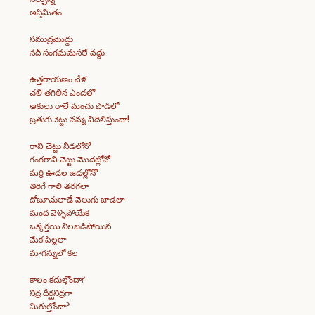
అస్తిమితం
సముద్రమొద్దు
నదీ సంగమమసలే వద్దు
ఉత్తరాయణం వేళ
చలి తగిలిన ఎండలో
ఆకులు రాలే మంచు పొడిలో
బ్రతుకుచెట్టు నన్ను విదిలిస్తుందా!
రావి చెట్టు నీడలోనో
గంగరావి చెట్టు మొదట్లోనో
మర్రి ఊడల జడల్లోనో
తిరిగే గాలి తరగలా
దోబూచులాడే వెలుగు జాడలా
మంద వెళ్ళిపోయేక
ఒక్కర్తయి నిలబడిపోయిన
మేక పిల్లలా
మాగన్నులో కల
కాలం కదుల్తోందా?
నిద్ర దీర్ఘనిద్రగా
మిగుల్తోందా?