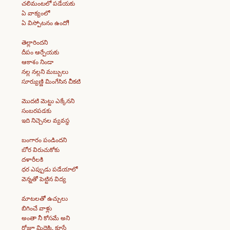
చలిమంటలో పడేయకు
ఏ వాక్యంలో
ఏ విస్పోటనం ఉందో!
తెల్లారిందని
దీపం ఆర్పేయకు
ఆకాశం నిండా
నల్ల నల్లని మబ్బులు
సూర్యుణ్ణి మింగేసిన చీకటి
మొదటి మెట్టు ఎక్కేనని
సంబరపడకు
ఇది నిచ్చెనల వ్యవస్థ
బంగారం పండిందని
బోర విరుచుకోకు
దళారీలకి
ధర ఎప్పుడు పడేయాలో
వెన్నతో పెట్టిన విద్య
మాటలతో ఉచ్చులు
బిగించే వాళ్లు
అంతా నీ కోసమే అని
రోజూ మిద్దెక్కి కూసే