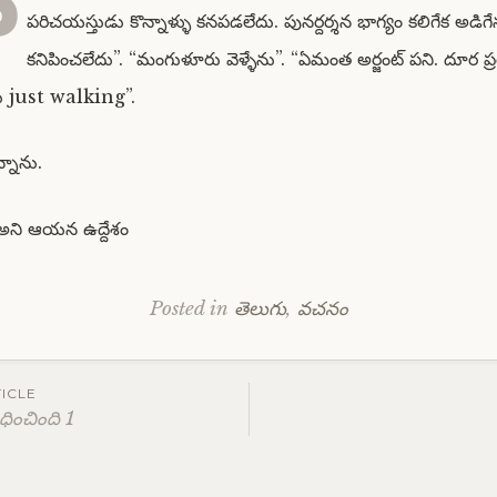
ా
పరిచయస్తుడు కొన్నాళ్ళు కనపడలేదు. పునర్దర్శన భాగ్యం కలిగేక అడ
కనిపించలేదు”. “మంగుళూరు వెళ్ళేను”. “ఏమంత అర్జంట్ పని. దూర 
దు just walking”.
్నాను.
 అని ఆయన ఉద్దేశం
Posted in
తెలుగు
,
వచనం
ICLE
ించింది 1
ation