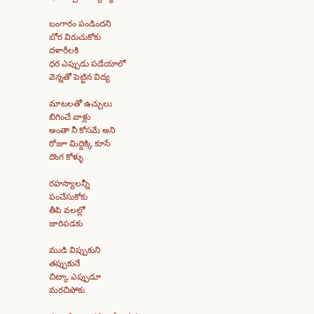
బంగారం పండిందని
బోర విరుచుకోకు
దళారీలకి
ధర ఎప్పుడు పడేయాలో
వెన్నతో పెట్టిన విద్య
మాటలతో ఉచ్చులు
బిగించే వాళ్లు
అంతా నీ కోసమే అని
రోజూ మిద్దెక్కి కూసే
దొంగ కోళ్ళు
రహస్యాలన్నీ
పంచేసుకోకు
తీపి వలల్లో
జారిపడకు
ముడి విప్పుకుని
తప్పుకునే
చిట్కా ఎప్పుడూ
మరచిపోకు