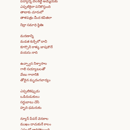
పద్యాన్ని వెలకట్టి అమ్మేయకు
ఎప్పటికైనా పనికొస్తుంది
తాటాకు చూరులో
తాళపత్రం మీద కవితలా
నిద్రా సమాధి స్థితిః
మరణాన్ని
మడత కుర్చీలో దాచి
కూర్చొని కాళ్ళు జాపుకొనే
వయసు నాది
ఉచ్ఛ్వాస నిశ్వాసాల
గాలి సయ్యాటలతో
వేణు గానానికి
తోడైన మృదంగవాద్యం
ఎప్పటికప్పుడు
ఒడిదుడుకులు
సర్దుబాటు చేసే
హృది ఢమరుకం
న్యూస్ పేపర్ వెనకాల
ముఖం దాచుకునే కాలం
ఎప్పుడో జారిపోయింది