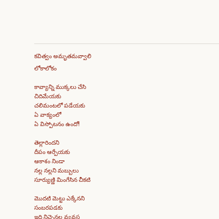
కవిత్వం అమృతమవ్వాలి
లోకాలోకం
కావ్యాన్ని ముక్కలు చేసి
చిదిమేయకు
చలిమంటలో పడేయకు
ఏ వాక్యంలో
ఏ విస్పోటనం ఉందో!
తెల్లారిందని
దీపం ఆర్పేయకు
ఆకాశం నిండా
నల్ల నల్లని మబ్బులు
సూర్యుణ్ణి మింగేసిన చీకటి
మొదటి మెట్టు ఎక్కేనని
సంబరపడకు
ఇది నిచ్చెనల వ్యవస్థ