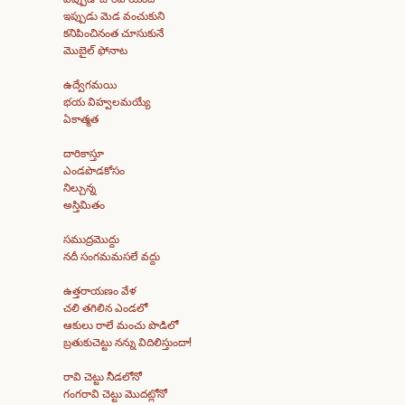
ఇప్పుడు మెడ వంచుకుని
కనిపించినంత చూసుకునే
మొబైల్ ఫోనాట
ఉద్వేగమయి
భయ విహ్వలమయ్యే
ఏకాత్మత
దారికాస్తూ
ఎండపొడకోసం
నిల్చున్న
అస్తిమితం
సముద్రమొద్దు
నదీ సంగమమసలే వద్దు
ఉత్తరాయణం వేళ
చలి తగిలిన ఎండలో
ఆకులు రాలే మంచు పొడిలో
బ్రతుకుచెట్టు నన్ను విదిలిస్తుందా!
రావి చెట్టు నీడలోనో
గంగరావి చెట్టు మొదట్లోనో