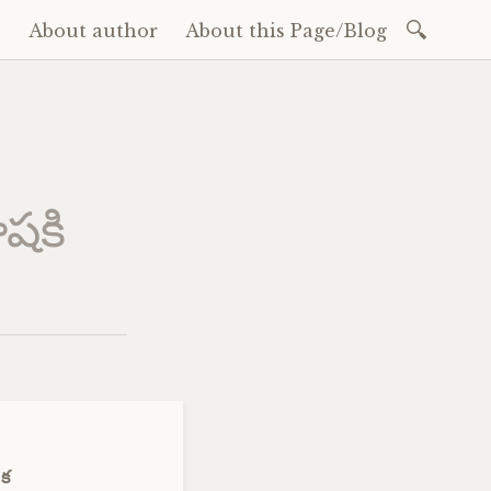
Search
e
About author
About this Page/Blog
for:
ent
ాషకి
ఒక