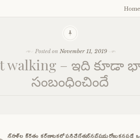
Hom
Skip
to
cont
Posted on
November 11, 2019
t walking – ఇది కూడా భ
సంబంధించిందే
న్నాళ్ల క్రితం కర్ణాటకలో పనిచేస్తున్నప్పుడు రోజు కనపడే 