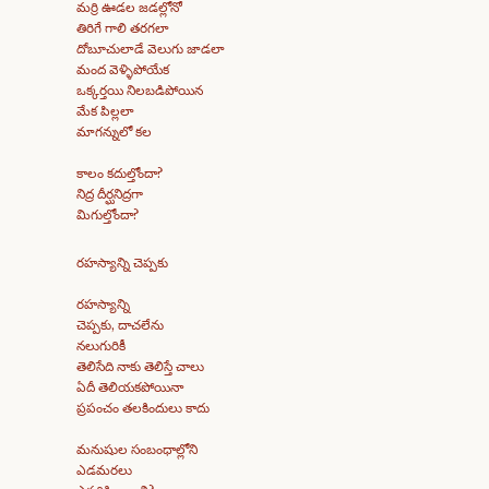
మర్రి ఊడల జడల్లోనో
తిరిగే గాలి తరగలా
దోబూచులాడే వెలుగు జాడలా
మంద వెళ్ళిపోయేక
ఒక్కర్తయి నిలబడిపోయిన
మేక పిల్లలా
మాగన్నులో కల
కాలం కదుల్తోందా?
నిద్ర దీర్ఘనిద్రగా
మిగుల్తోందా?
రహస్యాన్ని చెప్పకు
రహస్యాన్ని
చెప్పకు, దాచలేను
నలుగురికీ
తెలిసేది నాకు తెలిస్తే చాలు
ఏదీ తెలియకపోయినా
ప్రపంచం తలకిందులు కాదు
మనుషుల సంబంధాల్లోని
ఎడమరలు