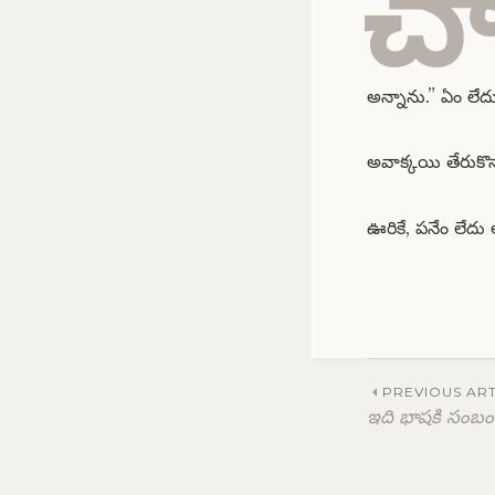
చ
అన్నాను.” ఏం లే
అవాక్కయి తేరుకొన
ఊరికే, పనేం లేదు
Post
PREVIOUS ART
ఇది భాషకి సంబంధ
navig