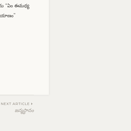
ిగేను “ఏం ఈమధ్య
ప్రయాణం”
NEXT ARTICLE
జన్మస్థానం