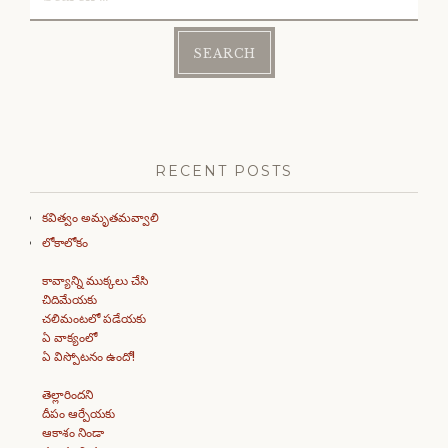
for:
RECENT POSTS
కవిత్వం అమృతమవ్వాలి
లోకాలోకం
కావ్యాన్ని ముక్కలు చేసి
చిదిమేయకు
చలిమంటలో పడేయకు
ఏ వాక్యంలో
ఏ విస్పోటనం ఉందో!
తెల్లారిందని
దీపం ఆర్పేయకు
ఆకాశం నిండా