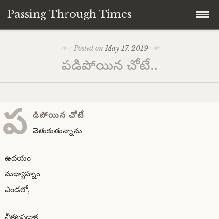
Passing Through Times
Skip
Home
Posted on
May 17, 2019
to
పడిపోయిన చోటే..
content
About author
About this Page/Blog
ప
డిపోయిన చోటే
వెతుకుతున్నాను
ఉదయం
మధ్యాహ్నం
ఎండలో,
చీకటపడ్డాక,