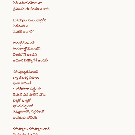
ఏదీ తెలియకపోయినా
ప్రపంచం తలకిందులు కాదు
మనుషుల సంబంధాల్లోని
ఎడమరలు
ఎవరికి కావాలి?
పొరల్లోనే ఉండనీ
సొరంగాల్లోనే ఉండనీ
చిలకలోనే ఉండనీ
అధికార పత్రాల్లోనే ఉండనీ
కడుపుబ్బరముంటే
కాస్త జీలకర్ర నవులు
ఇంకా కాదంటే
ఓ గోలీసోడా పట్టించు
లేదంటే ఎవరూలేని చోట
చెట్లకో పుట్లకో
ఇసుక గుట్టలకో
నెమ్మదిగానో, బిగ్గరగానో
బయటకు పోనియ్
రహస్యాలు రహస్యాలుగానే
మిగలడం మంచిది