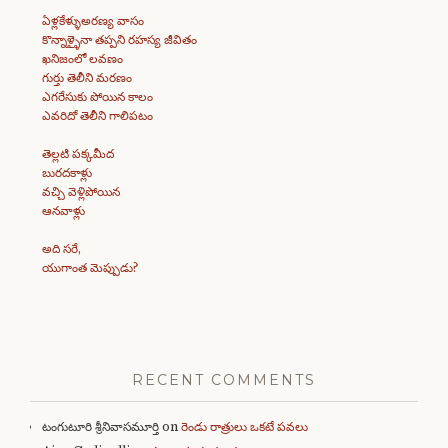
ఏళ్లకేళ్ళుఅరణ్య వాసం
కొన్నాళ్ళైనా తప్పని రహస్య జీవితం
ఖనిజంలో లవణం
గుర్తు తెలీని మరణం
ఎగరేసుకు పోయిన కాలం
ఎవరిదో తెలీని గాలిపటం
తెల్లటి పక్కమీద
బురదకాళ్లు
వచ్చి వెళ్లిపోయిన
ఆనవాళ్లు
అది సరే,
యుగాంత మెప్పుడు?
RECENT COMMENTS
టంగుటూరి శ్రీనివాసమూర్తి
on
రెండు రాత్రులు ఒకటే పవలు