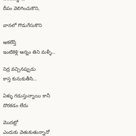
దీపం వెలిగించుకొని,
వానలో గొడుగేసుకొని
ఆకలేస్తే
ఇంటికెళ్లి ఆన్నం తిని మళ్ళీ…
నిద్ర వచ్చినప్పుడు
కాస్త కునుకుతీసి…
ఏళ్ళు గడుస్తున్నాయి కానీ
దొరకడం లేదు
మొదట్లో
ఎందుకు వెతుకుతున్నానో