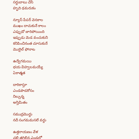
సర్దుబాటు చేసే
హృది ఢమరుకం
న్యూస్ పేపర్ వెనకాల
ముఖం దాచుకునే కాలం
ఎప్పుడో జారిపోయింది
ఇప్పుడు మెడ వంచుకుని
కనిపించినంత చూసుకునే
మొబైల్ ఫోనాట
ఉద్వేగమయి
భయ విహ్వలమయ్యే
ఏకాత్మత
దారికాస్తూ
ఎండపొడకోసం
నిల్చున్న
అస్తిమితం
సముద్రమొద్దు
నదీ సంగమమసలే వద్దు
ఉత్తరాయణం వేళ
చలి తగిలిన ఎండలో