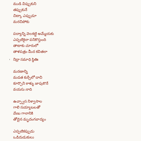
ముడి విప్పుకుని
తప్పుకునే
చిట్కా ఎప్పుడూ
మరచిపోకు
పద్యాన్ని వెలకట్టి అమ్మేయకు
ఎప్పటికైనా పనికొస్తుంది
తాటాకు చూరులో
తాళపత్రం మీద కవితలా
నిద్రా సమాధి స్థితిః
మరణాన్ని
మడత కుర్చీలో దాచి
కూర్చొని కాళ్ళు జాపుకొనే
వయసు నాది
ఉచ్ఛ్వాస నిశ్వాసాల
గాలి సయ్యాటలతో
వేణు గానానికి
తోడైన మృదంగవాద్యం
ఎప్పటికప్పుడు
ఒడిదుడుకులు