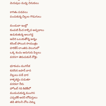
మెరుపుల మధ్య చినుకులు
కాగితం పడవలు
పంచుకున్న చిల్లుల గొడుగులు
మండువా ఇంట్లో
కుంపటి మీద కాల్చిన అప్పడాలు
ఉడుకుతున్న ఆలుగడ్డ
ఆవిరి ఒలుకుతోన్న అన్నం
కరెంట్ పోయిన సాయంత్రం
హరికేన్ లాంతరు వెలుగులో
ఒక్క కంచం ఆరుగురు పిల్లలు
వరసగా తెరుచుకునే నోళ్లు
భూకంపం ముగిసేక
కురిసిన జపాన్ వాన
చిల్లులు పడే ధార
కాళ్ళకడ్డం పడుతూ
వరదలా నీరు
హోటల్ గది కిటికీలో
ముడుచుకున్న ముంగిస
ఎప్పటికీ ఆరని లోదుస్తులు
తడి తగలని చోట చెమ్మ