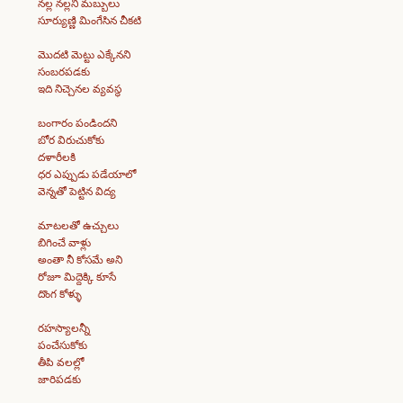
నల్ల నల్లని మబ్బులు
సూర్యుణ్ణి మింగేసిన చీకటి
మొదటి మెట్టు ఎక్కేనని
సంబరపడకు
ఇది నిచ్చెనల వ్యవస్థ
బంగారం పండిందని
బోర విరుచుకోకు
దళారీలకి
ధర ఎప్పుడు పడేయాలో
వెన్నతో పెట్టిన విద్య
మాటలతో ఉచ్చులు
బిగించే వాళ్లు
అంతా నీ కోసమే అని
రోజూ మిద్దెక్కి కూసే
దొంగ కోళ్ళు
రహస్యాలన్నీ
పంచేసుకోకు
తీపి వలల్లో
జారిపడకు