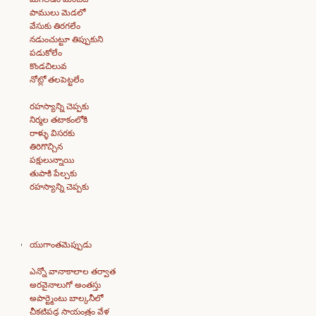
పాములు మెడలో
వేసుకు తిరగలేం
నడుంచుట్టూ తిప్పుకుని
పడుకోలేం
కొండచిలువ
నోట్లో తలపెట్టలేం
రహస్యాన్ని చెప్పకు
నిర్మల తటాకంలోకి
రాళ్ళు విసరకు
తిరిగొచ్చిన
పక్షులున్నాయి
తుపాకి పేల్చకు
రహస్యాన్ని చెప్పకు
యుగాంతమెప్పుడు
ఎన్నో వానాకాలాల తర్వాత
అరవైనాలుగో అంతస్తు
అపార్ట్మెంటు బాల్కనీలో
చీకటిపడ్డ సాయంత్రం వేళ