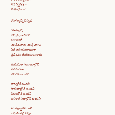
నిద్ర దీర్ఘనిద్రగా
మిగుల్తోందా?
రహస్యాన్ని చెప్పకు
రహస్యాన్ని
చెప్పకు, దాచలేను
నలుగురికీ
తెలిసేది నాకు తెలిస్తే చాలు
ఏదీ తెలియకపోయినా
ప్రపంచం తలకిందులు కాదు
మనుషుల సంబంధాల్లోని
ఎడమరలు
ఎవరికి కావాలి?
పొరల్లోనే ఉండనీ
సొరంగాల్లోనే ఉండనీ
చిలకలోనే ఉండనీ
అధికార పత్రాల్లోనే ఉండనీ
కడుపుబ్బరముంటే
కాస్త జీలకర్ర నవులు