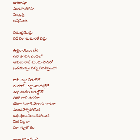
దారికాస్తూ
ఎండపొడకోసం
నిల్చున్న
అస్తిమితం
సముద్రమొద్దు
నదీ సంగమమసలే వద్దు
ఉత్తరాయణం వేళ
చలి తగిలిన ఎండలో
ఆకులు రాలే మంచు పొడిలో
బ్రతుకుచెట్టు నన్ను విదిలిస్తుందా!
రావి చెట్టు నీడలోనో
గంగరావి చెట్టు మొదట్లోనో
మర్రి ఊడల జడల్లోనో
తిరిగే గాలి తరగలా
దోబూచులాడే వెలుగు జాడలా
మంద వెళ్ళిపోయేక
ఒక్కర్తయి నిలబడిపోయిన
మేక పిల్లలా
మాగన్నులో కల
కాలం కదుల్తోందా?