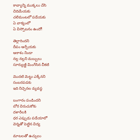
కావ్యాన్ని ముక్కలు చేసి
చిదిమేయకు
చలిమంటలో పడేయకు
ఏ వాక్యంలో
ఏ విస్పోటనం ఉందో!
తెల్లారిందని
దీపం ఆర్పేయకు
ఆకాశం నిండా
నల్ల నల్లని మబ్బులు
సూర్యుణ్ణి మింగేసిన చీకటి
మొదటి మెట్టు ఎక్కేనని
సంబరపడకు
ఇది నిచ్చెనల వ్యవస్థ
బంగారం పండిందని
బోర విరుచుకోకు
దళారీలకి
ధర ఎప్పుడు పడేయాలో
వెన్నతో పెట్టిన విద్య
మాటలతో ఉచ్చులు