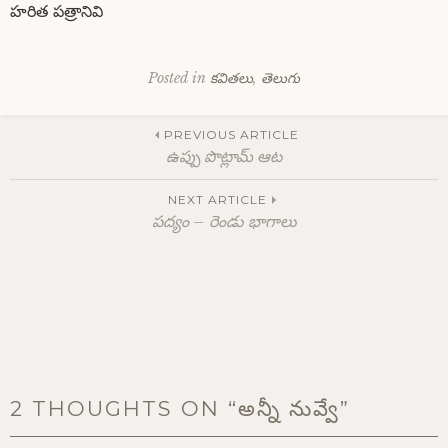
హరిత పత్రానివి
Posted in
కవితలు
,
తెలుగు
Post
PREVIOUS ARTICLE
ఉప్పు పొట్లామ్ ఆట
navigation
NEXT ARTICLE
పద్యం – రెండు భాగాలు
2 THOUGHTS ON “
అన్నీ నువ్వే
”