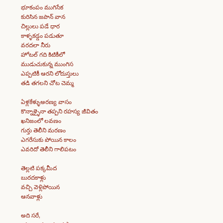
భూకంపం ముగిసేక
కురిసిన జపాన్ వాన
చిల్లులు పడే ధార
కాళ్ళకడ్డం పడుతూ
వరదలా నీరు
హోటల్ గది కిటికీలో
ముడుచుకున్న ముంగిస
ఎప్పటికీ ఆరని లోదుస్తులు
తడి తగలని చోట చెమ్మ
ఏళ్లకేళ్ళుఅరణ్య వాసం
కొన్నాళ్ళైనా తప్పని రహస్య జీవితం
ఖనిజంలో లవణం
గుర్తు తెలీని మరణం
ఎగరేసుకు పోయిన కాలం
ఎవరిదో తెలీని గాలిపటం
తెల్లటి పక్కమీద
బురదకాళ్లు
వచ్చి వెళ్లిపోయిన
ఆనవాళ్లు
అది సరే,