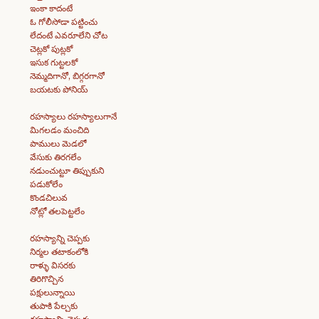
ఇంకా కాదంటే
ఓ గోలీసోడా పట్టించు
లేదంటే ఎవరూలేని చోట
చెట్లకో పుట్లకో
ఇసుక గుట్టలకో
నెమ్మదిగానో, బిగ్గరగానో
బయటకు పోనియ్
రహస్యాలు రహస్యాలుగానే
మిగలడం మంచిది
పాములు మెడలో
వేసుకు తిరగలేం
నడుంచుట్టూ తిప్పుకుని
పడుకోలేం
కొండచిలువ
నోట్లో తలపెట్టలేం
రహస్యాన్ని చెప్పకు
నిర్మల తటాకంలోకి
రాళ్ళు విసరకు
తిరిగొచ్చిన
పక్షులున్నాయి
తుపాకి పేల్చకు