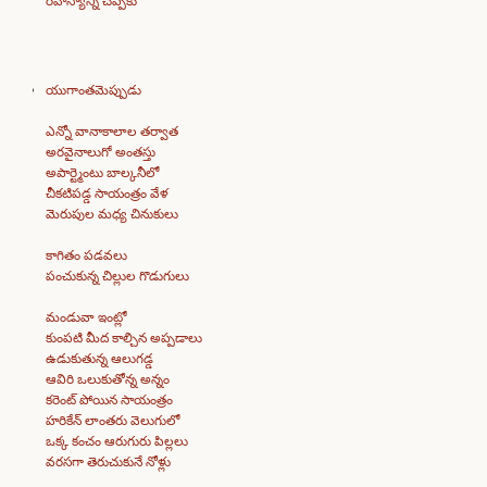
రహస్యాన్ని చెప్పకు
యుగాంతమెప్పుడు
ఎన్నో వానాకాలాల తర్వాత
అరవైనాలుగో అంతస్తు
అపార్ట్మెంటు బాల్కనీలో
చీకటిపడ్డ సాయంత్రం వేళ
మెరుపుల మధ్య చినుకులు
కాగితం పడవలు
పంచుకున్న చిల్లుల గొడుగులు
మండువా ఇంట్లో
కుంపటి మీద కాల్చిన అప్పడాలు
ఉడుకుతున్న ఆలుగడ్డ
ఆవిరి ఒలుకుతోన్న అన్నం
కరెంట్ పోయిన సాయంత్రం
హరికేన్ లాంతరు వెలుగులో
ఒక్క కంచం ఆరుగురు పిల్లలు
వరసగా తెరుచుకునే నోళ్లు