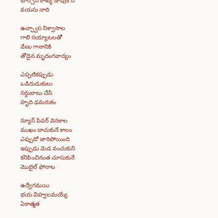
కూర్చొని కాళ్ళు జాపుకొనే
వయసు నాది
ఉచ్ఛ్వాస నిశ్వాసాల
గాలి సయ్యాటలతో
వేణు గానానికి
తోడైన మృదంగవాద్యం
ఎప్పటికప్పుడు
ఒడిదుడుకులు
సర్దుబాటు చేసే
హృది ఢమరుకం
న్యూస్ పేపర్ వెనకాల
ముఖం దాచుకునే కాలం
ఎప్పుడో జారిపోయింది
ఇప్పుడు మెడ వంచుకుని
కనిపించినంత చూసుకునే
మొబైల్ ఫోనాట
ఉద్వేగమయి
భయ విహ్వలమయ్యే
ఏకాత్మత