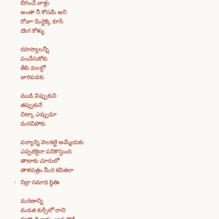
బిగించే వాళ్లు
అంతా నీ కోసమే అని
రోజూ మిద్దెక్కి కూసే
దొంగ కోళ్ళు
రహస్యాలన్నీ
పంచేసుకోకు
తీపి వలల్లో
జారిపడకు
ముడి విప్పుకుని
తప్పుకునే
చిట్కా ఎప్పుడూ
మరచిపోకు
పద్యాన్ని వెలకట్టి అమ్మేయకు
ఎప్పటికైనా పనికొస్తుంది
తాటాకు చూరులో
తాళపత్రం మీద కవితలా
నిద్రా సమాధి స్థితిః
మరణాన్ని
మడత కుర్చీలో దాచి