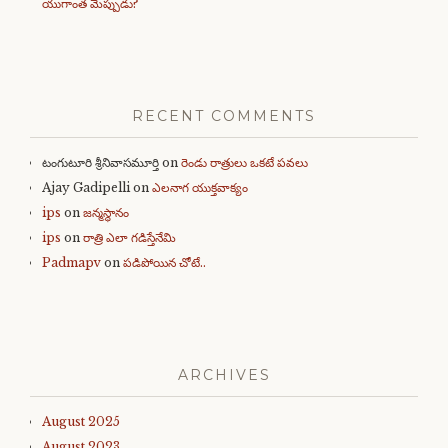
యుగాంత మెప్పుడు?
RECENT COMMENTS
టంగుటూరి శ్రీనివాసమూర్తి
on
రెండు రాత్రులు ఒకటే పవలు
Ajay Gadipelli
on
ఎలనాగ యుక్తవాక్యం
ips
on
జన్మస్థానం
ips
on
రాత్రి ఎలా గడిస్తేనేమి
Padmapv
on
పడిపోయిన చోటే..
ARCHIVES
August 2025
August 2023