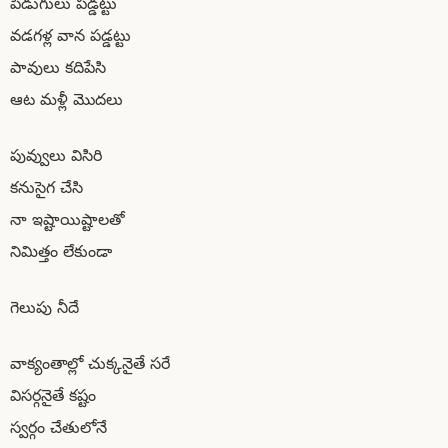
పిడుగులు పడ్డట్టు
వడగళ్ల వాన పడ్డట్టు
పావులు కదిపేసి
ఆట మళ్లీ మొదలు
పువ్వులు విసిరి
కనుసైగ చేసి
నా ఇష్టాయిష్టాలతో
నిమిత్తం లేకుండా
గెలుపు నీదే
వాక్యంతాల్లో చుక్కనైతే సరే
విసర్గనైతే కష్టం
స్వర్గం చేతులోనే