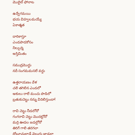
మొబైల్ ఫోనాట
ఉద్వేగమయి
భయ విహ్వలమయ్యే
ఏకాత్మత
దారికాస్తూ
ఎండపొడకోసం
నిల్చున్న
అస్తిమితం
సముద్రమొద్దు
నదీ సంగమమసలే వద్దు
ఉత్తరాయణం వేళ
చలి తగిలిన ఎండలో
ఆకులు రాలే మంచు పొడిలో
బ్రతుకుచెట్టు నన్ను విదిలిస్తుందా!
రావి చెట్టు నీడలోనో
గంగరావి చెట్టు మొదట్లోనో
మర్రి ఊడల జడల్లోనో
తిరిగే గాలి తరగలా
దోబూచులాడే వెలుగు జాడలా