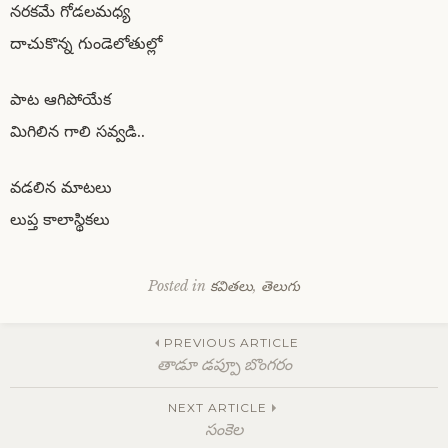
నరకమే గోడలమధ్య
దాచుకొన్న గుండెలోతుల్లో
పాట ఆగిపోయేక
మిగిలిన గాలి సవ్వడి..
వడలిన మాటలు
లుప్త కాలాస్థికలు
Posted in
కవితలు
,
తెలుగు
Post
PREVIOUS ARTICLE
తాడూ డప్పూ బొంగరం
navigation
NEXT ARTICLE
సంకెల