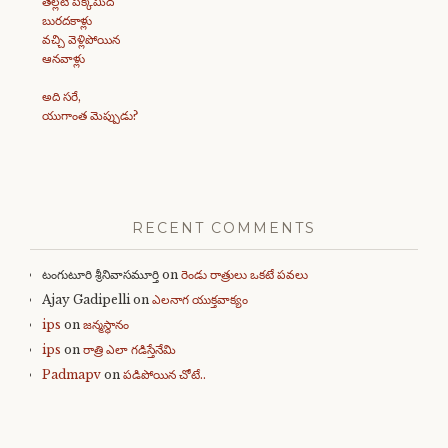
తెల్లటి పక్కమీద
బురదకాళ్లు
వచ్చి వెళ్లిపోయిన
ఆనవాళ్లు
అది సరే,
యుగాంత మెప్పుడు?
RECENT COMMENTS
టంగుటూరి శ్రీనివాసమూర్తి
on
రెండు రాత్రులు ఒకటే పవలు
Ajay Gadipelli
on
ఎలనాగ యుక్తవాక్యం
ips
on
జన్మస్థానం
ips
on
రాత్రి ఎలా గడిస్తేనేమి
Padmapv
on
పడిపోయిన చోటే..