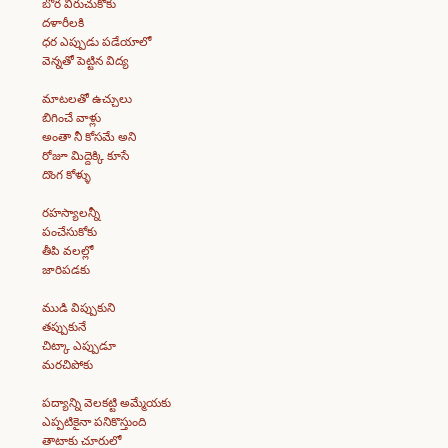
బోర విరుచుకోకు
దళారీలకి
ధర ఎప్పుడు పడేయాలో
వెన్నతో పెట్టిన విద్య
మాటలతో ఉచ్చులు
బిగించే వాళ్లు
అంతా నీ కోసమే అని
రోజూ మిద్దెక్కి కూసే
దొంగ కోళ్ళు
రహస్యాలన్నీ
పంచేసుకోకు
తీపి వలల్లో
జారిపడకు
ముడి విప్పుకుని
తప్పుకునే
చిట్కా ఎప్పుడూ
మరచిపోకు
పద్యాన్ని వెలకట్టి అమ్మేయకు
ఎప్పటికైనా పనికొస్తుంది
తాటాకు చూరులో