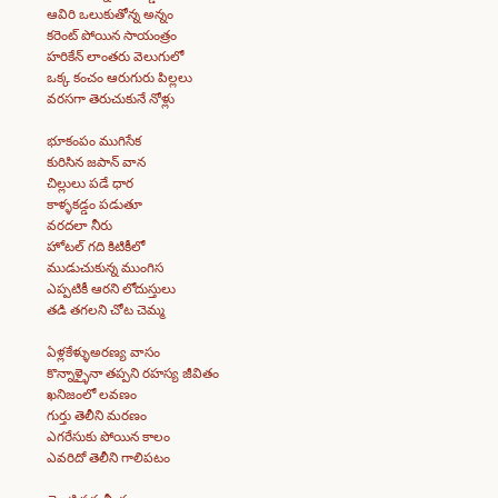
ఆవిరి ఒలుకుతోన్న అన్నం
కరెంట్ పోయిన సాయంత్రం
హరికేన్ లాంతరు వెలుగులో
ఒక్క కంచం ఆరుగురు పిల్లలు
వరసగా తెరుచుకునే నోళ్లు
భూకంపం ముగిసేక
కురిసిన జపాన్ వాన
చిల్లులు పడే ధార
కాళ్ళకడ్డం పడుతూ
వరదలా నీరు
హోటల్ గది కిటికీలో
ముడుచుకున్న ముంగిస
ఎప్పటికీ ఆరని లోదుస్తులు
తడి తగలని చోట చెమ్మ
ఏళ్లకేళ్ళుఅరణ్య వాసం
కొన్నాళ్ళైనా తప్పని రహస్య జీవితం
ఖనిజంలో లవణం
గుర్తు తెలీని మరణం
ఎగరేసుకు పోయిన కాలం
ఎవరిదో తెలీని గాలిపటం