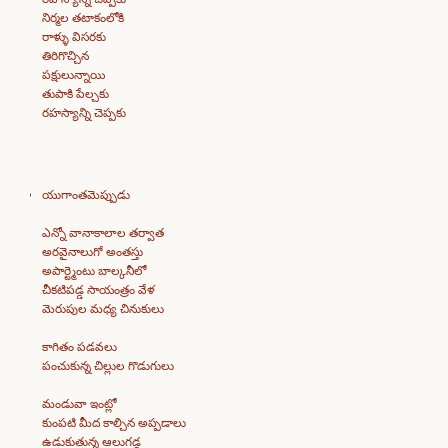
నిర్మల తటాకంలోకి
రాళ్ళు విసరకు
తిరిగొచ్చిన
పక్షులున్నాయి
తుపాకి పేల్చకు
రహస్యాన్ని చెప్పకు
యుగాంతమెప్పుడు
ఎన్నో వానాకాలాల తర్వాత
అరవైనాలుగో అంతస్తు
అపార్ట్మెంటు బాల్కనీలో
చీకటిపడ్డ సాయంత్రం వేళ
మెరుపుల మధ్య చినుకులు
కాగితం పడవలు
పంచుకున్న చిల్లుల గొడుగులు
మండువా ఇంట్లో
కుంపటి మీద కాల్చిన అప్పడాలు
ఉడుకుతున్న ఆలుగడ్డ