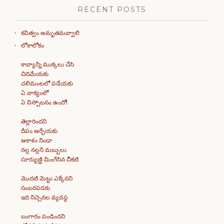
RECENT POSTS
కవిత్వం అమృతమవ్వాలి
లోకాలోకం
కావ్యాన్ని ముక్కలు చేసి
చిదిమేయకు
చలిమంటలో పడేయకు
ఏ వాక్యంలో
ఏ విస్పోటనం ఉందో!
తెల్లారిందని
దీపం ఆర్పేయకు
ఆకాశం నిండా
నల్ల నల్లని మబ్బులు
సూర్యుణ్ణి మింగేసిన చీకటి
మొదటి మెట్టు ఎక్కేనని
సంబరపడకు
ఇది నిచ్చెనల వ్యవస్థ
బంగారం పండిందని