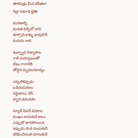
తాళపత్రం మీద కవితలా
నిద్రా సమాధి స్థితిః
మరణాన్ని
మడత కుర్చీలో దాచి
కూర్చొని కాళ్ళు జాపుకొనే
వయసు నాది
ఉచ్ఛ్వాస నిశ్వాసాల
గాలి సయ్యాటలతో
వేణు గానానికి
తోడైన మృదంగవాద్యం
ఎప్పటికప్పుడు
ఒడిదుడుకులు
సర్దుబాటు చేసే
హృది ఢమరుకం
న్యూస్ పేపర్ వెనకాల
ముఖం దాచుకునే కాలం
ఎప్పుడో జారిపోయింది
ఇప్పుడు మెడ వంచుకుని
కనిపించినంత చూసుకునే