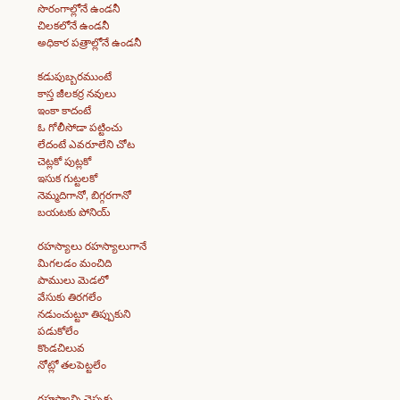
సొరంగాల్లోనే ఉండనీ
చిలకలోనే ఉండనీ
అధికార పత్రాల్లోనే ఉండనీ
కడుపుబ్బరముంటే
కాస్త జీలకర్ర నవులు
ఇంకా కాదంటే
ఓ గోలీసోడా పట్టించు
లేదంటే ఎవరూలేని చోట
చెట్లకో పుట్లకో
ఇసుక గుట్టలకో
నెమ్మదిగానో, బిగ్గరగానో
బయటకు పోనియ్
రహస్యాలు రహస్యాలుగానే
మిగలడం మంచిది
పాములు మెడలో
వేసుకు తిరగలేం
నడుంచుట్టూ తిప్పుకుని
పడుకోలేం
కొండచిలువ
నోట్లో తలపెట్టలేం
రహస్యాన్ని చెప్పకు