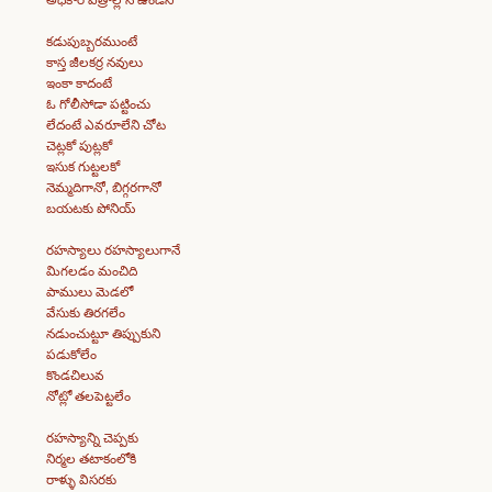
కడుపుబ్బరముంటే
కాస్త జీలకర్ర నవులు
ఇంకా కాదంటే
ఓ గోలీసోడా పట్టించు
లేదంటే ఎవరూలేని చోట
చెట్లకో పుట్లకో
ఇసుక గుట్టలకో
నెమ్మదిగానో, బిగ్గరగానో
బయటకు పోనియ్
రహస్యాలు రహస్యాలుగానే
మిగలడం మంచిది
పాములు మెడలో
వేసుకు తిరగలేం
నడుంచుట్టూ తిప్పుకుని
పడుకోలేం
కొండచిలువ
నోట్లో తలపెట్టలేం
రహస్యాన్ని చెప్పకు
నిర్మల తటాకంలోకి
రాళ్ళు విసరకు