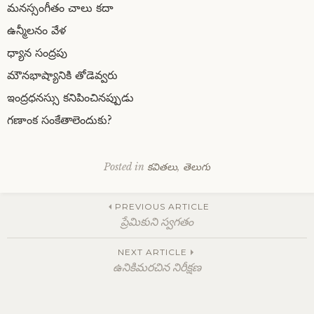
మనస్సంగీతం చాలు కదా
ఉన్మీలనం వేళ
ధ్యాన సంద్రపు
మౌనభాష్యానికి తోడెవ్వరు
ఇంద్రధనస్సు కనిపించినప్పుడు
గణాంక సంకేతాలెందుకు?
Posted in
కవితలు
,
తెలుగు
Post
PREVIOUS ARTICLE
ప్రేమికుని స్వగతం
navigation
NEXT ARTICLE
ఉనికిమరచిన నిరీక్షణ