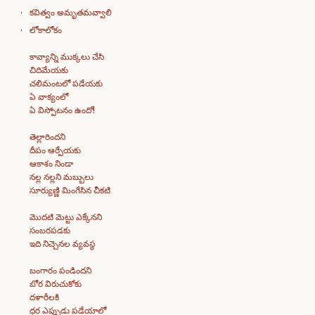
కవిత్వం అమృతమవ్వాలి
లోకాలోకం
కావ్యాన్ని ముక్కలు చేసి
చిదిమేయకు
చలిమంటలో పడేయకు
ఏ వాక్యంలో
ఏ విస్పోటనం ఉందో!
తెల్లారిందని
దీపం ఆర్పేయకు
ఆకాశం నిండా
నల్ల నల్లని మబ్బులు
సూర్యుణ్ణి మింగేసిన చీకటి
మొదటి మెట్టు ఎక్కేనని
సంబరపడకు
ఇది నిచ్చెనల వ్యవస్థ
బంగారం పండిందని
బోర విరుచుకోకు
దళారీలకి
ధర ఎప్పుడు పడేయాలో