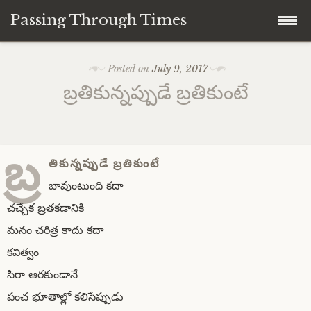
Passing Through Times
Skip
Home
Posted on
July 9, 2017
to
బ్రతికున్నప్పుడే బ్రతికుంటే
content
About author
About this Page/Blog
బ్ర
తికున్నప్పుడే బ్రతికుంటే
బావుంటుంది కదా
చచ్చేక బ్రతకడానికి
మనం చరిత్ర కాదు కదా
కవిత్వం
సిరా ఆరకుండానే
పంచ భూతాల్లో కలిసేప్పుడు