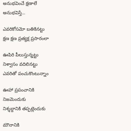
అనుభవించే క్షణాలే
అనుభవిస్తే…
ఎవరికోసమో బతికినట్టు
క్షణ క్షణ ప్రత్యక్ష ప్రసారంలా
ఊపిరి పీలుస్తున్నట్టు
నిశ్వాసం వదిలినట్టు
ఎవరితో పంచుకొంటున్నాం
ఊహా ప్రపంచానికి
నిజమెందుకు
నిశ్శబ్దానికి తప్పట్లెందుకు
మౌనానికి