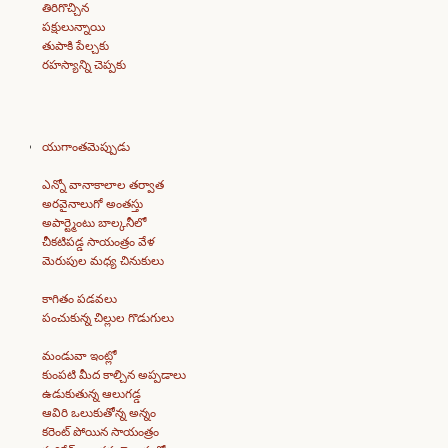
తిరిగొచ్చిన
పక్షులున్నాయి
తుపాకి పేల్చకు
రహస్యాన్ని చెప్పకు
యుగాంతమెప్పుడు
ఎన్నో వానాకాలాల తర్వాత
అరవైనాలుగో అంతస్తు
అపార్ట్మెంటు బాల్కనీలో
చీకటిపడ్డ సాయంత్రం వేళ
మెరుపుల మధ్య చినుకులు
కాగితం పడవలు
పంచుకున్న చిల్లుల గొడుగులు
మండువా ఇంట్లో
కుంపటి మీద కాల్చిన అప్పడాలు
ఉడుకుతున్న ఆలుగడ్డ
ఆవిరి ఒలుకుతోన్న అన్నం
కరెంట్ పోయిన సాయంత్రం