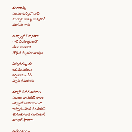
మరణాన్ని
మడత కుర్చీలో దాచి
కూర్చొని కాళ్ళు జాపుకొనే
వయసు నాది
ఉచ్ఛ్వాస నిశ్వాసాల
గాలి సయ్యాటలతో
వేణు గానానికి
తోడైన మృదంగవాద్యం
ఎప్పటికప్పుడు
ఒడిదుడుకులు
సర్దుబాటు చేసే
హృది ఢమరుకం
న్యూస్ పేపర్ వెనకాల
ముఖం దాచుకునే కాలం
ఎప్పుడో జారిపోయింది
ఇప్పుడు మెడ వంచుకుని
కనిపించినంత చూసుకునే
మొబైల్ ఫోనాట
ఉద్వేగమయి