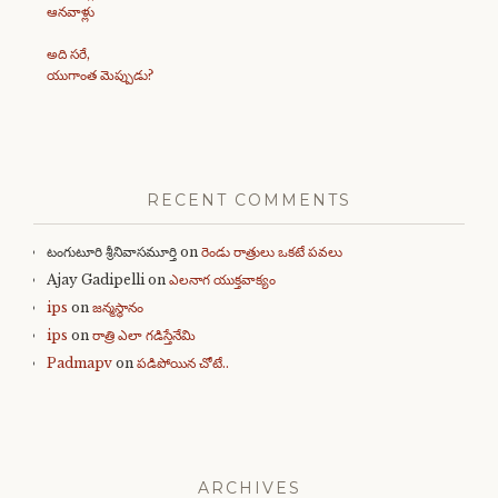
ఆనవాళ్లు
అది సరే,
యుగాంత మెప్పుడు?
RECENT COMMENTS
టంగుటూరి శ్రీనివాసమూర్తి
on
రెండు రాత్రులు ఒకటే పవలు
Ajay Gadipelli
on
ఎలనాగ యుక్తవాక్యం
ips
on
జన్మస్థానం
ips
on
రాత్రి ఎలా గడిస్తేనేమి
Padmapv
on
పడిపోయిన చోటే..
ARCHIVES