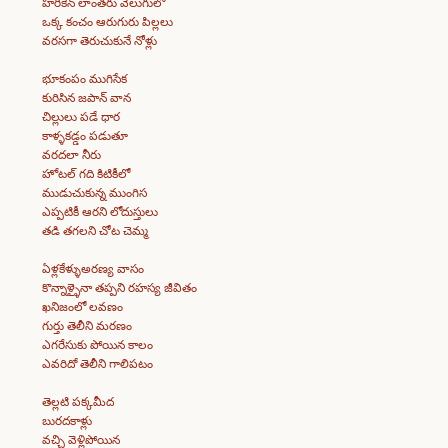
హరికేన్ లాంతరు వెలుగులో
ఒక్క కంచం ఆరుగురు పిల్లలు
వరసగా తెరుచుకునే నోళ్లు
భూకంపం ముగిసేక
కురిసిన జపాన్ వాన
చిల్లులు పడే ధార
కాళ్ళకడ్డం పడుతూ
వరదలా నీరు
హోటల్ గది కిటికీలో
ముడుచుకున్న ముంగిస
ఎప్పటికీ ఆరని లోదుస్తులు
తడి తగలని చోట చెమ్మ
ఏళ్లకేళ్ళుఅరణ్య వాసం
కొన్నాళ్ళైనా తప్పని రహస్య జీవితం
ఖనిజంలో లవణం
గుర్తు తెలీని మరణం
ఎగరేసుకు పోయిన కాలం
ఎవరిదో తెలీని గాలిపటం
తెల్లటి పక్కమీద
బురదకాళ్లు
వచ్చి వెళ్లిపోయిన