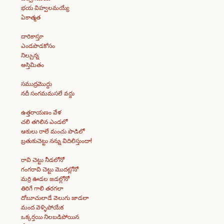
భయ విహ్వలమయ్యే
ఏకాత్మత
దారికాస్తూ
ఎండపొడకోసం
నిల్చున్న
అస్తిమితం
సముద్రమొద్దు
నదీ సంగమమసలే వద్దు
ఉత్తరాయణం వేళ
చలి తగిలిన ఎండలో
ఆకులు రాలే మంచు పొడిలో
బ్రతుకుచెట్టు నన్ను విదిలిస్తుందా!
రావి చెట్టు నీడలోనో
గంగరావి చెట్టు మొదట్లోనో
మర్రి ఊడల జడల్లోనో
తిరిగే గాలి తరగలా
దోబూచులాడే వెలుగు జాడలా
మంద వెళ్ళిపోయేక
ఒక్కర్తయి నిలబడిపోయిన