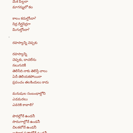
మేక పిల్లలా
మాగన్నులో కల
కాలం కదుల్తోందా?
నిద్ర దీర్ఘనిద్రగా
మిగుల్తోందా?
రహస్యాన్ని చెప్పకు
రహస్యాన్ని
చెప్పకు, దాచలేను
నలుగురికీ
తెలిసేది నాకు తెలిస్తే చాలు
ఏదీ తెలియకపోయినా
ప్రపంచం తలకిందులు కాదు
మనుషుల సంబంధాల్లోని
ఎడమరలు
ఎవరికి కావాలి?
పొరల్లోనే ఉండనీ
సొరంగాల్లోనే ఉండనీ
చిలకలోనే ఉండనీ
అధికార పత్రాల్లోనే ఉండనీ