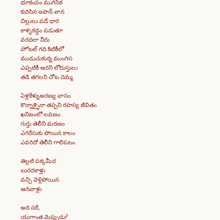
భూకంపం ముగిసేక
కురిసిన జపాన్ వాన
చిల్లులు పడే ధార
కాళ్ళకడ్డం పడుతూ
వరదలా నీరు
హోటల్ గది కిటికీలో
ముడుచుకున్న ముంగిస
ఎప్పటికీ ఆరని లోదుస్తులు
తడి తగలని చోట చెమ్మ
ఏళ్లకేళ్ళుఅరణ్య వాసం
కొన్నాళ్ళైనా తప్పని రహస్య జీవితం
ఖనిజంలో లవణం
గుర్తు తెలీని మరణం
ఎగరేసుకు పోయిన కాలం
ఎవరిదో తెలీని గాలిపటం
తెల్లటి పక్కమీద
బురదకాళ్లు
వచ్చి వెళ్లిపోయిన
ఆనవాళ్లు
అది సరే,
యుగాంత మెప్పుడు?