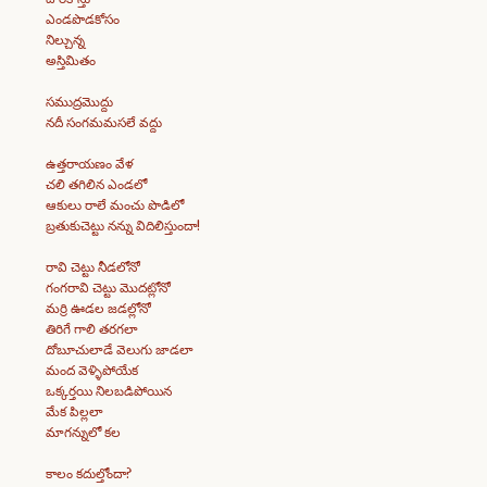
ఎండపొడకోసం
నిల్చున్న
అస్తిమితం
సముద్రమొద్దు
నదీ సంగమమసలే వద్దు
ఉత్తరాయణం వేళ
చలి తగిలిన ఎండలో
ఆకులు రాలే మంచు పొడిలో
బ్రతుకుచెట్టు నన్ను విదిలిస్తుందా!
రావి చెట్టు నీడలోనో
గంగరావి చెట్టు మొదట్లోనో
మర్రి ఊడల జడల్లోనో
తిరిగే గాలి తరగలా
దోబూచులాడే వెలుగు జాడలా
మంద వెళ్ళిపోయేక
ఒక్కర్తయి నిలబడిపోయిన
మేక పిల్లలా
మాగన్నులో కల
కాలం కదుల్తోందా?