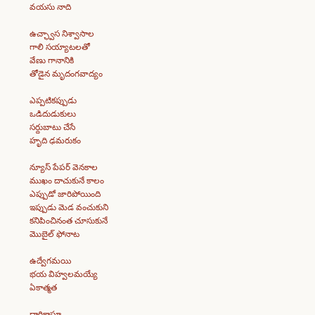
వయసు నాది
ఉచ్ఛ్వాస నిశ్వాసాల
గాలి సయ్యాటలతో
వేణు గానానికి
తోడైన మృదంగవాద్యం
ఎప్పటికప్పుడు
ఒడిదుడుకులు
సర్దుబాటు చేసే
హృది ఢమరుకం
న్యూస్ పేపర్ వెనకాల
ముఖం దాచుకునే కాలం
ఎప్పుడో జారిపోయింది
ఇప్పుడు మెడ వంచుకుని
కనిపించినంత చూసుకునే
మొబైల్ ఫోనాట
ఉద్వేగమయి
భయ విహ్వలమయ్యే
ఏకాత్మత
దారికాస్తూ