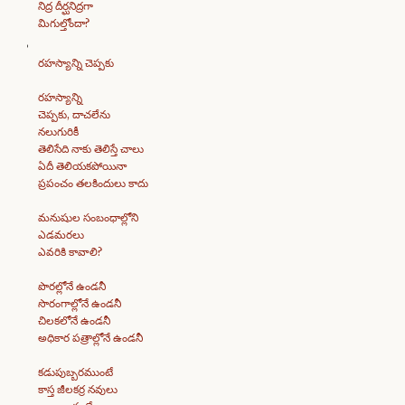
నిద్ర దీర్ఘనిద్రగా
మిగుల్తోందా?
రహస్యాన్ని చెప్పకు
రహస్యాన్ని
చెప్పకు, దాచలేను
నలుగురికీ
తెలిసేది నాకు తెలిస్తే చాలు
ఏదీ తెలియకపోయినా
ప్రపంచం తలకిందులు కాదు
మనుషుల సంబంధాల్లోని
ఎడమరలు
ఎవరికి కావాలి?
పొరల్లోనే ఉండనీ
సొరంగాల్లోనే ఉండనీ
చిలకలోనే ఉండనీ
అధికార పత్రాల్లోనే ఉండనీ
కడుపుబ్బరముంటే
కాస్త జీలకర్ర నవులు