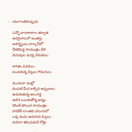
యుగాంతమెప్పుడు
ఎన్నో వానాకాలాల తర్వాత
అరవైనాలుగో అంతస్తు
అపార్ట్మెంటు బాల్కనీలో
చీకటిపడ్డ సాయంత్రం వేళ
మెరుపుల మధ్య చినుకులు
కాగితం పడవలు
పంచుకున్న చిల్లుల గొడుగులు
మండువా ఇంట్లో
కుంపటి మీద కాల్చిన అప్పడాలు
ఉడుకుతున్న ఆలుగడ్డ
ఆవిరి ఒలుకుతోన్న అన్నం
కరెంట్ పోయిన సాయంత్రం
హరికేన్ లాంతరు వెలుగులో
ఒక్క కంచం ఆరుగురు పిల్లలు
వరసగా తెరుచుకునే నోళ్లు