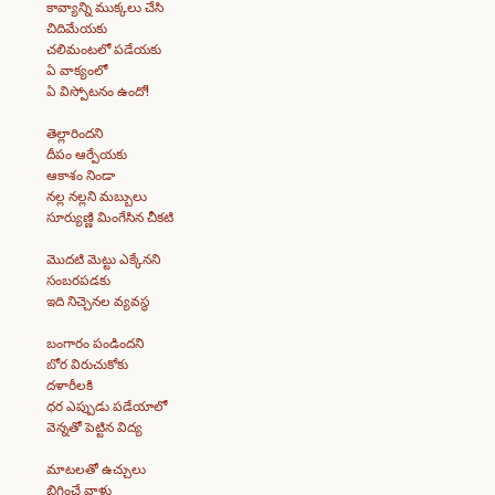
కావ్యాన్ని ముక్కలు చేసి
చిదిమేయకు
చలిమంటలో పడేయకు
ఏ వాక్యంలో
ఏ విస్పోటనం ఉందో!
తెల్లారిందని
దీపం ఆర్పేయకు
ఆకాశం నిండా
నల్ల నల్లని మబ్బులు
సూర్యుణ్ణి మింగేసిన చీకటి
మొదటి మెట్టు ఎక్కేనని
సంబరపడకు
ఇది నిచ్చెనల వ్యవస్థ
బంగారం పండిందని
బోర విరుచుకోకు
దళారీలకి
ధర ఎప్పుడు పడేయాలో
వెన్నతో పెట్టిన విద్య
మాటలతో ఉచ్చులు
బిగించే వాళ్లు