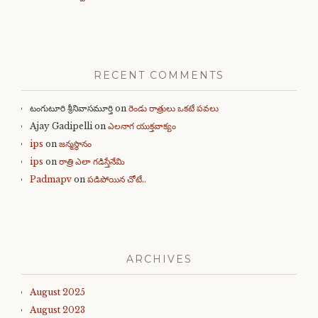
RECENT COMMENTS
టంగుటూరి శ్రీనివాసమూర్తి
on
రెండు రాత్రులు ఒకటే పవలు
Ajay Gadipelli
on
ఎలనాగ యుక్తవాక్యం
ips
on
జన్మస్థానం
ips
on
రాత్రి ఎలా గడిస్తేనేమి
Padmapv
on
పడిపోయిన చోటే..
ARCHIVES
August 2025
August 2023