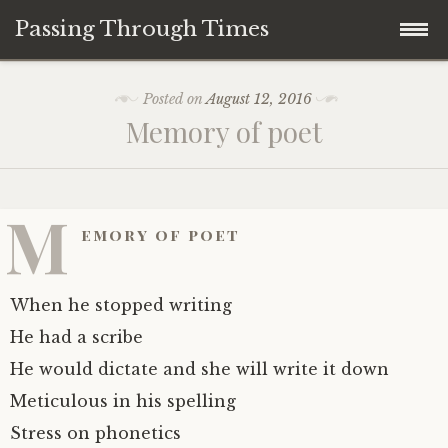
Passing Through Times
Skip
Home
Posted on
August 12, 2016
to
Memory of poet
content
About author
About this Page/Blog
M
emory of poet
When he stopped writing
He had a scribe
He would dictate and she will write it down
Meticulous in his spelling
Stress on phonetics