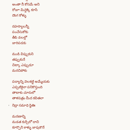
అంతా నీ కోసమే అని
రోజూ మిద్దెక్కి కూసే
దొంగ కోళ్ళు
రహస్యాలన్నీ
పంచేసుకోకు
తీపి వలల్లో
జారిపడకు
ముడి విప్పుకుని
తప్పుకునే
చిట్కా ఎప్పుడూ
మరచిపోకు
పద్యాన్ని వెలకట్టి అమ్మేయకు
ఎప్పటికైనా పనికొస్తుంది
తాటాకు చూరులో
తాళపత్రం మీద కవితలా
నిద్రా సమాధి స్థితిః
మరణాన్ని
మడత కుర్చీలో దాచి
కూర్చొని కాళ్ళు జాపుకొనే