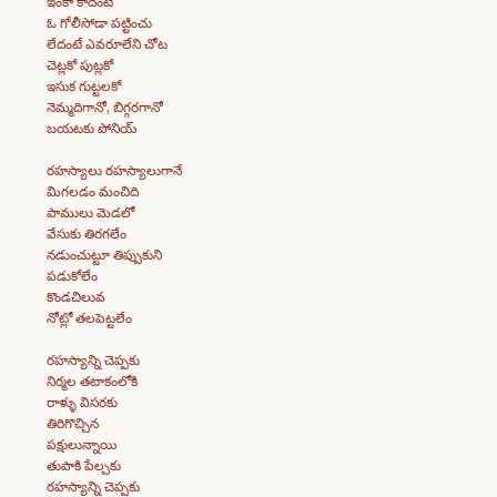
ఇంకా కాదంటే
ఓ గోలీసోడా పట్టించు
లేదంటే ఎవరూలేని చోట
చెట్లకో పుట్లకో
ఇసుక గుట్టలకో
నెమ్మదిగానో, బిగ్గరగానో
బయటకు పోనియ్
రహస్యాలు రహస్యాలుగానే
మిగలడం మంచిది
పాములు మెడలో
వేసుకు తిరగలేం
నడుంచుట్టూ తిప్పుకుని
పడుకోలేం
కొండచిలువ
నోట్లో తలపెట్టలేం
రహస్యాన్ని చెప్పకు
నిర్మల తటాకంలోకి
రాళ్ళు విసరకు
తిరిగొచ్చిన
పక్షులున్నాయి
తుపాకి పేల్చకు
రహస్యాన్ని చెప్పకు