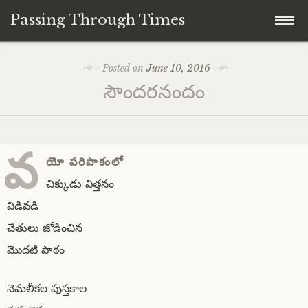
Passing Through Times
Skip
Home
Posted on
June 10, 2016
to
సౌందరనందం
content
About author
About this Page/Blog
వ
యో పరిపాకంలో
చిక్కుడు విత్తనం
విడివడి
చేతులు జోడించిన
మొదటి పాఠం
నెమలీకల పుస్తకాల