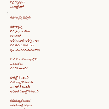
నిద్ర దీర్ఘనిద్రగా
మిగుల్తోందా?
రహస్యాన్ని చెప్పకు
రహస్యాన్ని
చెప్పకు, దాచలేను
నలుగురికీ
తెలిసేది నాకు తెలిస్తే చాలు
ఏదీ తెలియకపోయినా
ప్రపంచం తలకిందులు కాదు
మనుషుల సంబంధాల్లోని
ఎడమరలు
ఎవరికి కావాలి?
పొరల్లోనే ఉండనీ
సొరంగాల్లోనే ఉండనీ
చిలకలోనే ఉండనీ
అధికార పత్రాల్లోనే ఉండనీ
కడుపుబ్బరముంటే
కాస్త జీలకర్ర నవులు