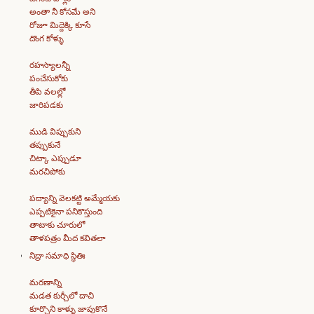
అంతా నీ కోసమే అని
రోజూ మిద్దెక్కి కూసే
దొంగ కోళ్ళు
రహస్యాలన్నీ
పంచేసుకోకు
తీపి వలల్లో
జారిపడకు
ముడి విప్పుకుని
తప్పుకునే
చిట్కా ఎప్పుడూ
మరచిపోకు
పద్యాన్ని వెలకట్టి అమ్మేయకు
ఎప్పటికైనా పనికొస్తుంది
తాటాకు చూరులో
తాళపత్రం మీద కవితలా
నిద్రా సమాధి స్థితిః
మరణాన్ని
మడత కుర్చీలో దాచి
కూర్చొని కాళ్ళు జాపుకొనే