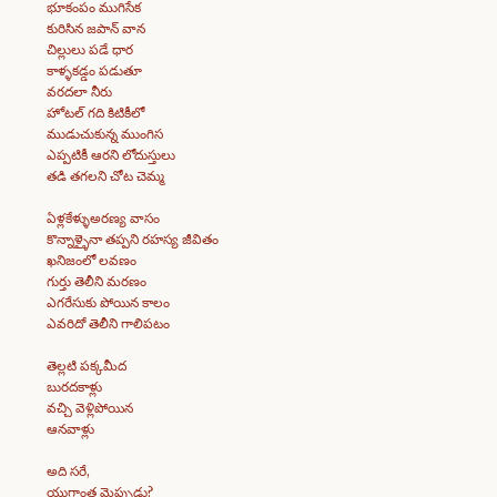
భూకంపం ముగిసేక
కురిసిన జపాన్ వాన
చిల్లులు పడే ధార
కాళ్ళకడ్డం పడుతూ
వరదలా నీరు
హోటల్ గది కిటికీలో
ముడుచుకున్న ముంగిస
ఎప్పటికీ ఆరని లోదుస్తులు
తడి తగలని చోట చెమ్మ
ఏళ్లకేళ్ళుఅరణ్య వాసం
కొన్నాళ్ళైనా తప్పని రహస్య జీవితం
ఖనిజంలో లవణం
గుర్తు తెలీని మరణం
ఎగరేసుకు పోయిన కాలం
ఎవరిదో తెలీని గాలిపటం
తెల్లటి పక్కమీద
బురదకాళ్లు
వచ్చి వెళ్లిపోయిన
ఆనవాళ్లు
అది సరే,
యుగాంత మెప్పుడు?