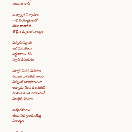
వయసు నాది
ఉచ్ఛ్వాస నిశ్వాసాల
గాలి సయ్యాటలతో
వేణు గానానికి
తోడైన మృదంగవాద్యం
ఎప్పటికప్పుడు
ఒడిదుడుకులు
సర్దుబాటు చేసే
హృది ఢమరుకం
న్యూస్ పేపర్ వెనకాల
ముఖం దాచుకునే కాలం
ఎప్పుడో జారిపోయింది
ఇప్పుడు మెడ వంచుకుని
కనిపించినంత చూసుకునే
మొబైల్ ఫోనాట
ఉద్వేగమయి
భయ విహ్వలమయ్యే
ఏకాత్మత