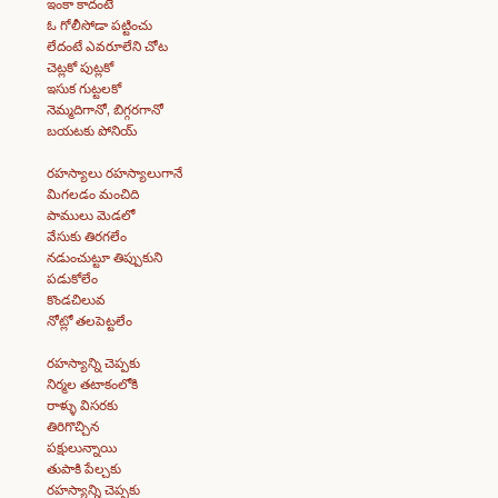
ఇంకా కాదంటే
ఓ గోలీసోడా పట్టించు
లేదంటే ఎవరూలేని చోట
చెట్లకో పుట్లకో
ఇసుక గుట్టలకో
నెమ్మదిగానో, బిగ్గరగానో
బయటకు పోనియ్
రహస్యాలు రహస్యాలుగానే
మిగలడం మంచిది
పాములు మెడలో
వేసుకు తిరగలేం
నడుంచుట్టూ తిప్పుకుని
పడుకోలేం
కొండచిలువ
నోట్లో తలపెట్టలేం
రహస్యాన్ని చెప్పకు
నిర్మల తటాకంలోకి
రాళ్ళు విసరకు
తిరిగొచ్చిన
పక్షులున్నాయి
తుపాకి పేల్చకు
రహస్యాన్ని చెప్పకు