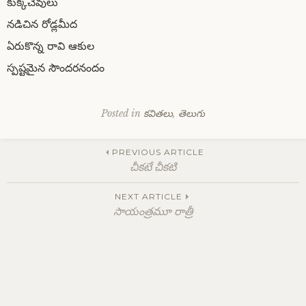
కుక్కచెవులు
నడిచిన రోడ్లమీద
ఏరుకొన్న రావి ఆకుల
స్పష్టమైన సౌందరనందం
Posted in
కవితలు
,
తెలుగు
Post
PREVIOUS ARTICLE
చీకటే చీకటి
navigation
NEXT ARTICLE
సాయంత్రమూ రాత్రీ