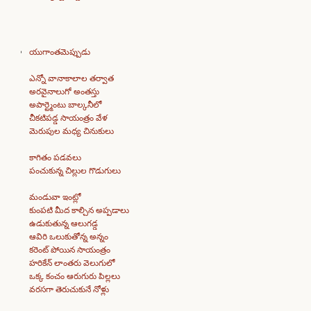
యుగాంతమెప్పుడు
ఎన్నో వానాకాలాల తర్వాత
అరవైనాలుగో అంతస్తు
అపార్ట్మెంటు బాల్కనీలో
చీకటిపడ్డ సాయంత్రం వేళ
మెరుపుల మధ్య చినుకులు
కాగితం పడవలు
పంచుకున్న చిల్లుల గొడుగులు
మండువా ఇంట్లో
కుంపటి మీద కాల్చిన అప్పడాలు
ఉడుకుతున్న ఆలుగడ్డ
ఆవిరి ఒలుకుతోన్న అన్నం
కరెంట్ పోయిన సాయంత్రం
హరికేన్ లాంతరు వెలుగులో
ఒక్క కంచం ఆరుగురు పిల్లలు
వరసగా తెరుచుకునే నోళ్లు