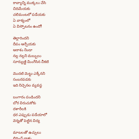
కావ్యాన్ని ముక్కలు చేసి
చిదిమేయకు
చలిమంటలో పడేయకు
ఏ వాక్యంలో
ఏ విస్పోటనం ఉందో!
తెల్లారిందని
దీపం ఆర్పేయకు
ఆకాశం నిండా
నల్ల నల్లని మబ్బులు
సూర్యుణ్ణి మింగేసిన చీకటి
మొదటి మెట్టు ఎక్కేనని
సంబరపడకు
ఇది నిచ్చెనల వ్యవస్థ
బంగారం పండిందని
బోర విరుచుకోకు
దళారీలకి
ధర ఎప్పుడు పడేయాలో
వెన్నతో పెట్టిన విద్య
మాటలతో ఉచ్చులు
బిగించే వాళ్లు