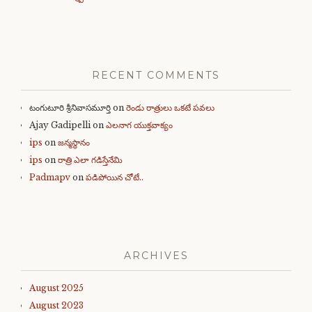
RECENT COMMENTS
టంగుటూరి శ్రీనివాసమూర్తి
on
రెండు రాత్రులు ఒకటే పవలు
Ajay Gadipelli
on
ఎలనాగ యుక్తవాక్యం
ips
on
జన్మస్థానం
ips
on
రాత్రి ఎలా గడిస్తేనేమి
Padmapv
on
పడిపోయిన చోటే..
ARCHIVES
August 2025
August 2023