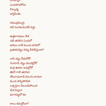
దారికాస్తూ
ఎండపొడకోసం
నిల్చున్న
అస్తిమితం
సముద్రమొద్దు
నదీ సంగమమసలే వద్దు
ఉత్తరాయణం వేళ
చలి తగిలిన ఎండలో
ఆకులు రాలే మంచు పొడిలో
బ్రతుకుచెట్టు నన్ను విదిలిస్తుందా!
రావి చెట్టు నీడలోనో
గంగరావి చెట్టు మొదట్లోనో
మర్రి ఊడల జడల్లోనో
తిరిగే గాలి తరగలా
దోబూచులాడే వెలుగు జాడలా
మంద వెళ్ళిపోయేక
ఒక్కర్తయి నిలబడిపోయిన
మేక పిల్లలా
మాగన్నులో కల
కాలం కదుల్తోందా?