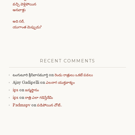
వచ్చి వెళ్లిపోయిన
ఆనవాళ్లు
అది సరే,
యుగాంత మెప్పుడు?
RECENT COMMENTS
టంగుటూరి శ్రీనివాసమూర్తి
on
రెండు రాత్రులు ఒకటే పవలు
Ajay Gadipelli
on
ఎలనాగ యుక్తవాక్యం
ips
on
జన్మస్థానం
ips
on
రాత్రి ఎలా గడిస్తేనేమి
Padmapv
on
పడిపోయిన చోటే..