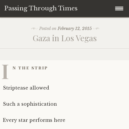
Passing Through Times
Skip
Home
Posted on
February 12, 2015
to
Gaza in Los Vegas
content
About author
About this Page/Blog
I
n the strip
Striptease allowed
Such a sophistication
Every star performs here