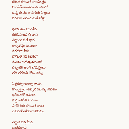
కరెంట్ పోయిన సాయంత్రం
హరికేన్ లాంతరు వెలుగులో
ఒక్క కంచం ఆరుగురు పిల్లలు
వరసగా తెరుచుకునే నోళ్లు
భూకంపం ముగిసేక
కురిసిన జపాన్ వాన
చిల్లులు పడే ధార
కాళ్ళకడ్డం పడుతూ
వరదలా నీరు
హోటల్ గది కిటికీలో
ముడుచుకున్న ముంగిస
ఎప్పటికీ ఆరని లోదుస్తులు
తడి తగలని చోట చెమ్మ
ఏళ్లకేళ్ళుఅరణ్య వాసం
కొన్నాళ్ళైనా తప్పని రహస్య జీవితం
ఖనిజంలో లవణం
గుర్తు తెలీని మరణం
ఎగరేసుకు పోయిన కాలం
ఎవరిదో తెలీని గాలిపటం
తెల్లటి పక్కమీద
బురదకాళ్లు