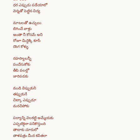
ధర ఎప్పుడు పడేయాలో
వెన్నతో పెట్టిన విద్య
మాటలతో ఉచ్చులు
బిగించే వాళ్లు
అంతా నీ కోసమే అని
రోజూ మిద్దెక్కి కూసే
దొంగ కోళ్ళు
రహస్యాలన్నీ
పంచేసుకోకు
తీపి వలల్లో
జారిపడకు
ముడి విప్పుకుని
తప్పుకునే
చిట్కా ఎప్పుడూ
మరచిపోకు
పద్యాన్ని వెలకట్టి అమ్మేయకు
ఎప్పటికైనా పనికొస్తుంది
తాటాకు చూరులో
తాళపత్రం మీద కవితలా