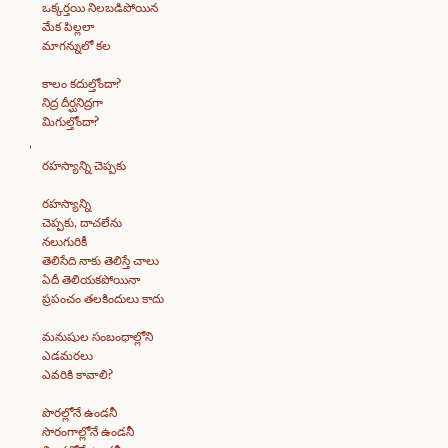
ఒక్కర్తయి నిలబడిపోయిన
మేక పిల్లలా
మాగన్నులో కల
కాలం కదుల్తోందా?
నిద్ర దీర్ఘనిద్రగా
మిగుల్తోందా?
రహస్యాన్ని చెప్పకు
రహస్యాన్ని
చెప్పకు, దాచలేను
నలుగురికీ
తెలిసేది నాకు తెలిస్తే చాలు
ఏదీ తెలియకపోయినా
ప్రపంచం తలకిందులు కాదు
మనుషుల సంబంధాల్లోని
ఎడమరలు
ఎవరికి కావాలి?
పొరల్లోనే ఉండనీ
సొరంగాల్లోనే ఉండనీ