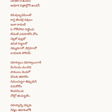
చిలకలోనే ఉండనీ
అధికార పత్రాల్లోనే ఉండనీ
కడుపుబ్బరముంటే
కాస్త జీలకర్ర నవులు
ఇంకా కాదంటే
ఓ గోలీసోడా పట్టించు
లేదంటే ఎవరూలేని చోట
చెట్లకో పుట్లకో
ఇసుక గుట్టలకో
నెమ్మదిగానో, బిగ్గరగానో
బయటకు పోనియ్
రహస్యాలు రహస్యాలుగానే
మిగలడం మంచిది
పాములు మెడలో
వేసుకు తిరగలేం
నడుంచుట్టూ తిప్పుకుని
పడుకోలేం
కొండచిలువ
నోట్లో తలపెట్టలేం
రహస్యాన్ని చెప్పకు
నిర్మల తటాకంలోకి