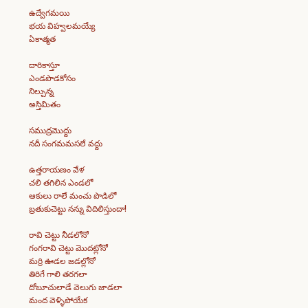
ఉద్వేగమయి
భయ విహ్వలమయ్యే
ఏకాత్మత
దారికాస్తూ
ఎండపొడకోసం
నిల్చున్న
అస్తిమితం
సముద్రమొద్దు
నదీ సంగమమసలే వద్దు
ఉత్తరాయణం వేళ
చలి తగిలిన ఎండలో
ఆకులు రాలే మంచు పొడిలో
బ్రతుకుచెట్టు నన్ను విదిలిస్తుందా!
రావి చెట్టు నీడలోనో
గంగరావి చెట్టు మొదట్లోనో
మర్రి ఊడల జడల్లోనో
తిరిగే గాలి తరగలా
దోబూచులాడే వెలుగు జాడలా
మంద వెళ్ళిపోయేక