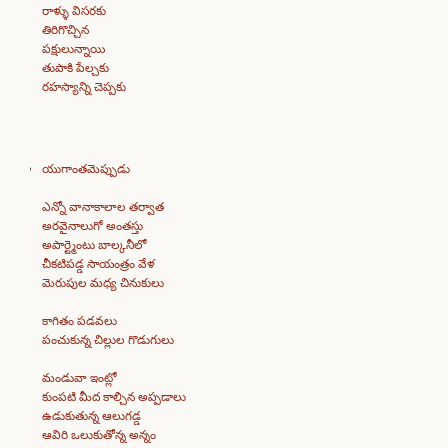
రాళ్ళు విసరకు
తిరిగొచ్చిన
పక్షులున్నాయి
తుపాకి పేల్చకు
రహస్యాన్ని చెప్పకు
యుగాంతమెప్పుడు
ఎన్నో వానాకాలాల తర్వాత
అరవైనాలుగో అంతస్తు
అపార్ట్మెంటు బాల్కనీలో
చీకటిపడ్డ సాయంత్రం వేళ
మెరుపుల మధ్య చినుకులు
కాగితం పడవలు
పంచుకున్న చిల్లుల గొడుగులు
మండువా ఇంట్లో
కుంపటి మీద కాల్చిన అప్పడాలు
ఉడుకుతున్న ఆలుగడ్డ
ఆవిరి ఒలుకుతోన్న అన్నం