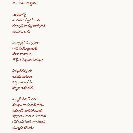
నిద్రా సమాధి స్థితిః
మరణాన్ని
మడత కుర్చీలో దాచి
కూర్చొని కాళ్ళు జాపుకొనే
వయసు నాది
ఉచ్ఛ్వాస నిశ్వాసాల
గాలి సయ్యాటలతో
వేణు గానానికి
తోడైన మృదంగవాద్యం
ఎప్పటికప్పుడు
ఒడిదుడుకులు
సర్దుబాటు చేసే
హృది ఢమరుకం
న్యూస్ పేపర్ వెనకాల
ముఖం దాచుకునే కాలం
ఎప్పుడో జారిపోయింది
ఇప్పుడు మెడ వంచుకుని
కనిపించినంత చూసుకునే
మొబైల్ ఫోనాట