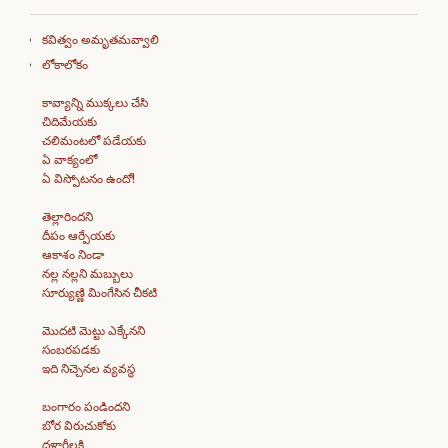
కవిత్వం అమృతమవ్వాలి
లోకాలోకం
కావ్యాన్ని ముక్కలు చేసి
చిదిమేయకు
చలిమంటలో పడేయకు
ఏ వాక్యంలో
ఏ విస్పోటనం ఉందో!
తెల్లారిందని
దీపం ఆర్పేయకు
ఆకాశం నిండా
నల్ల నల్లని మబ్బులు
సూర్యుణ్ణి మింగేసిన చీకటి
మొదటి మెట్టు ఎక్కేనని
సంబరపడకు
ఇది నిచ్చెనల వ్యవస్థ
బంగారం పండిందని
బోర విరుచుకోకు
దళారీలకి