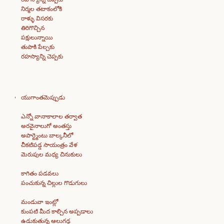
నిర్మల తటాకంలోకి
రాళ్ళు విసరకు
తిరిగొచ్చిన
పక్షులున్నాయి
తుపాకి పేల్చకు
రహస్యాన్ని చెప్పకు
యుగాంతమెప్పుడు
ఎన్నో వానాకాలాల తర్వాత
అరవైనాలుగో అంతస్తు
అపార్ట్మెంటు బాల్కనీలో
చీకటిపడ్డ సాయంత్రం వేళ
మెరుపుల మధ్య చినుకులు
కాగితం పడవలు
పంచుకున్న చిల్లుల గొడుగులు
మండువా ఇంట్లో
కుంపటి మీద కాల్చిన అప్పడాలు
ఉడుకుతున్న ఆలుగడ్డ