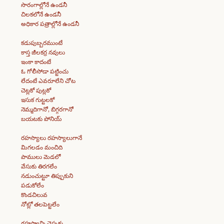
సొరంగాల్లోనే ఉండనీ
చిలకలోనే ఉండనీ
అధికార పత్రాల్లోనే ఉండనీ
కడుపుబ్బరముంటే
కాస్త జీలకర్ర నవులు
ఇంకా కాదంటే
ఓ గోలీసోడా పట్టించు
లేదంటే ఎవరూలేని చోట
చెట్లకో పుట్లకో
ఇసుక గుట్టలకో
నెమ్మదిగానో, బిగ్గరగానో
బయటకు పోనియ్
రహస్యాలు రహస్యాలుగానే
మిగలడం మంచిది
పాములు మెడలో
వేసుకు తిరగలేం
నడుంచుట్టూ తిప్పుకుని
పడుకోలేం
కొండచిలువ
నోట్లో తలపెట్టలేం
రహస్యాన్ని చెప్పకు