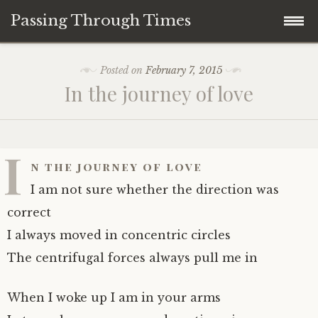
Passing Through Times
Skip
Home
Posted on
February 7, 2015
to
In the journey of love
content
About author
About this Page/Blog
I
n the journey of love
I am not sure whether the direction was
correct
I always moved in concentric circles
The centrifugal forces always pull me in
When I woke up I am in your arms