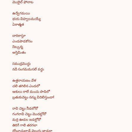
మొబైల్ ఫోనాట
ఉద్వేగమయి
భయ విహ్వలమయ్యే
ఏకాత్మత
దారికాస్తూ
ఎండపొడకోసం
నిల్చున్న
అస్తిమితం
సముద్రమొద్దు
నదీ సంగమమసలే వద్దు
ఉత్తరాయణం వేళ
చలి తగిలిన ఎండలో
ఆకులు రాలే మంచు పొడిలో
బ్రతుకుచెట్టు నన్ను విదిలిస్తుందా!
రావి చెట్టు నీడలోనో
గంగరావి చెట్టు మొదట్లోనో
మర్రి ఊడల జడల్లోనో
తిరిగే గాలి తరగలా
దోబూచులాడే వెలుగు జాడలా