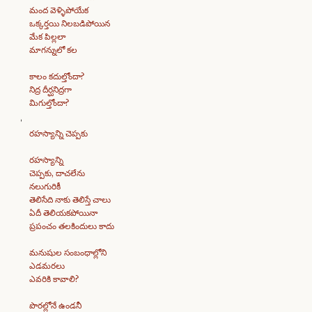
మంద వెళ్ళిపోయేక
ఒక్కర్తయి నిలబడిపోయిన
మేక పిల్లలా
మాగన్నులో కల
కాలం కదుల్తోందా?
నిద్ర దీర్ఘనిద్రగా
మిగుల్తోందా?
రహస్యాన్ని చెప్పకు
రహస్యాన్ని
చెప్పకు, దాచలేను
నలుగురికీ
తెలిసేది నాకు తెలిస్తే చాలు
ఏదీ తెలియకపోయినా
ప్రపంచం తలకిందులు కాదు
మనుషుల సంబంధాల్లోని
ఎడమరలు
ఎవరికి కావాలి?
పొరల్లోనే ఉండనీ