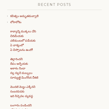
RECENT POSTS
కవిత్వం అమృతమవ్వాలి
లోకాలోకం
కావ్యాన్ని ముక్కలు చేసి
చిదిమేయకు
చలిమంటలో పడేయకు
ఏ వాక్యంలో
ఏ విస్పోటనం ఉందో!
తెల్లారిందని
దీపం ఆర్పేయకు
ఆకాశం నిండా
నల్ల నల్లని మబ్బులు
సూర్యుణ్ణి మింగేసిన చీకటి
మొదటి మెట్టు ఎక్కేనని
సంబరపడకు
ఇది నిచ్చెనల వ్యవస్థ
బంగారం పండిందని