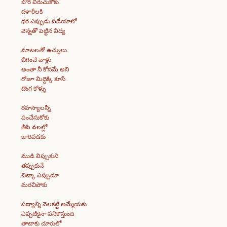
బోర విరుచుకోకు
దళారీలకి
ధర ఎప్పుడు పడేయాలో
వెన్నతో పెట్టిన విద్య
మాటలతో ఉచ్చులు
బిగించే వాళ్లు
అంతా నీ కోసమే అని
రోజూ మిద్దెక్కి కూసే
దొంగ కోళ్ళు
రహస్యాలన్నీ
పంచేసుకోకు
తీపి వలల్లో
జారిపడకు
ముడి విప్పుకుని
తప్పుకునే
చిట్కా ఎప్పుడూ
మరచిపోకు
పద్యాన్ని వెలకట్టి అమ్మేయకు
ఎప్పటికైనా పనికొస్తుంది
తాటాకు చూరులో