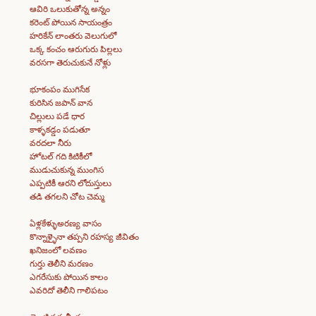
ఆవిరి ఒలుకుతోన్న అన్నం
కరెంట్ పోయిన సాయంత్రం
హరికేన్ లాంతరు వెలుగులో
ఒక్క కంచం ఆరుగురు పిల్లలు
వరసగా తెరుచుకునే నోళ్లు
భూకంపం ముగిసేక
కురిసిన జపాన్ వాన
చిల్లులు పడే ధార
కాళ్ళకడ్డం పడుతూ
వరదలా నీరు
హోటల్ గది కిటికీలో
ముడుచుకున్న ముంగిస
ఎప్పటికీ ఆరని లోదుస్తులు
తడి తగలని చోట చెమ్మ
ఏళ్లకేళ్ళుఅరణ్య వాసం
కొన్నాళ్ళైనా తప్పని రహస్య జీవితం
ఖనిజంలో లవణం
గుర్తు తెలీని మరణం
ఎగరేసుకు పోయిన కాలం
ఎవరిదో తెలీని గాలిపటం