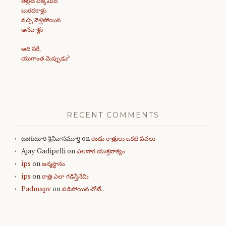
తెల్లటి పక్కమీద
బురదకాళ్లు
వచ్చి వెళ్లిపోయిన
ఆనవాళ్లు
అది సరే,
యుగాంత మెప్పుడు?
RECENT COMMENTS
టంగుటూరి శ్రీనివాసమూర్తి
on
రెండు రాత్రులు ఒకటే పవలు
Ajay Gadipelli
on
ఎలనాగ యుక్తవాక్యం
ips
on
జన్మస్థానం
ips
on
రాత్రి ఎలా గడిస్తేనేమి
Padmapv
on
పడిపోయిన చోటే..