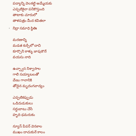
పద్యాన్ని వెలకట్టి అమ్మేయకు
ఎప్పటికైనా పనికొస్తుంది
తాటాకు చూరులో
తాళపత్రం మీద కవితలా
నిద్రా సమాధి స్థితిః
మరణాన్ని
మడత కుర్చీలో దాచి
కూర్చొని కాళ్ళు జాపుకొనే
వయసు నాది
ఉచ్ఛ్వాస నిశ్వాసాల
గాలి సయ్యాటలతో
వేణు గానానికి
తోడైన మృదంగవాద్యం
ఎప్పటికప్పుడు
ఒడిదుడుకులు
సర్దుబాటు చేసే
హృది ఢమరుకం
న్యూస్ పేపర్ వెనకాల
ముఖం దాచుకునే కాలం