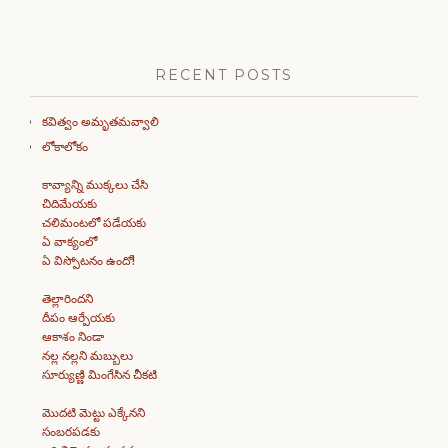
RECENT POSTS
కవిత్వం అమృతమవ్వాలి
లోకాలోకం
కావ్యాన్ని ముక్కలు చేసి
చిదిమేయకు
చలిమంటలో పడేయకు
ఏ వాక్యంలో
ఏ విస్పోటనం ఉందో!
తెల్లారిందని
దీపం ఆర్పేయకు
ఆకాశం నిండా
నల్ల నల్లని మబ్బులు
సూర్యుణ్ణి మింగేసిన చీకటి
మొదటి మెట్టు ఎక్కేనని
సంబరపడకు