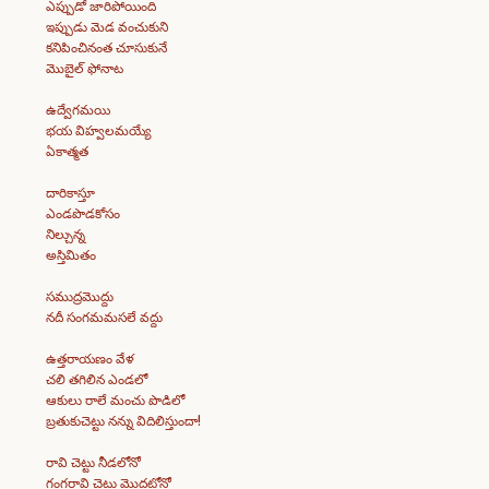
ఎప్పుడో జారిపోయింది
ఇప్పుడు మెడ వంచుకుని
కనిపించినంత చూసుకునే
మొబైల్ ఫోనాట
ఉద్వేగమయి
భయ విహ్వలమయ్యే
ఏకాత్మత
దారికాస్తూ
ఎండపొడకోసం
నిల్చున్న
అస్తిమితం
సముద్రమొద్దు
నదీ సంగమమసలే వద్దు
ఉత్తరాయణం వేళ
చలి తగిలిన ఎండలో
ఆకులు రాలే మంచు పొడిలో
బ్రతుకుచెట్టు నన్ను విదిలిస్తుందా!
రావి చెట్టు నీడలోనో
గంగరావి చెట్టు మొదట్లోనో