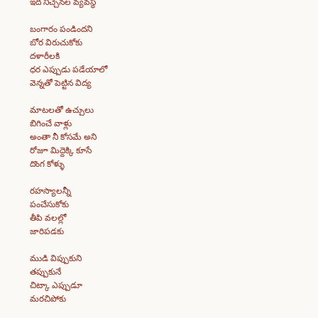
ఇది నిచ్చెనల వ్యవస్థ
బంగారం పండిందని
బోర విరుచుకోకు
దళారీలకి
ధర ఎప్పుడు పడేయాలో
వెన్నతో పెట్టిన విద్య
మాటలతో ఉచ్చులు
బిగించే వాళ్లు
అంతా నీ కోసమే అని
రోజూ మిద్దెక్కి కూసే
దొంగ కోళ్ళు
రహస్యాలన్నీ
పంచేసుకోకు
తీపి వలల్లో
జారిపడకు
ముడి విప్పుకుని
తప్పుకునే
చిట్కా ఎప్పుడూ
మరచిపోకు