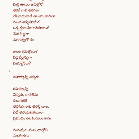
మర్రి ఊడల జడల్లోనో
తిరిగే గాలి తరగలా
దోబూచులాడే వెలుగు జాడలా
మంద వెళ్ళిపోయేక
ఒక్కర్తయి నిలబడిపోయిన
మేక పిల్లలా
మాగన్నులో కల
కాలం కదుల్తోందా?
నిద్ర దీర్ఘనిద్రగా
మిగుల్తోందా?
రహస్యాన్ని చెప్పకు
రహస్యాన్ని
చెప్పకు, దాచలేను
నలుగురికీ
తెలిసేది నాకు తెలిస్తే చాలు
ఏదీ తెలియకపోయినా
ప్రపంచం తలకిందులు కాదు
మనుషుల సంబంధాల్లోని
ఎడమరలు