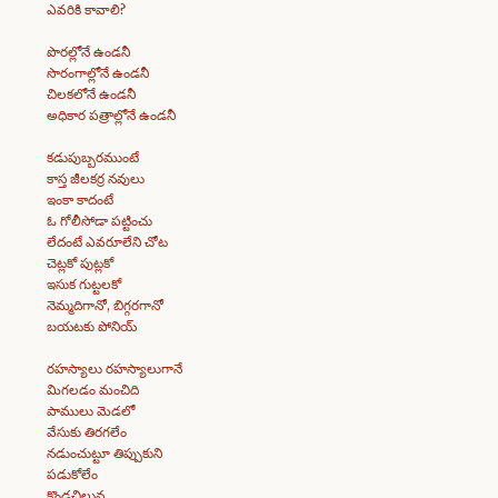
ఎవరికి కావాలి?
పొరల్లోనే ఉండనీ
సొరంగాల్లోనే ఉండనీ
చిలకలోనే ఉండనీ
అధికార పత్రాల్లోనే ఉండనీ
కడుపుబ్బరముంటే
కాస్త జీలకర్ర నవులు
ఇంకా కాదంటే
ఓ గోలీసోడా పట్టించు
లేదంటే ఎవరూలేని చోట
చెట్లకో పుట్లకో
ఇసుక గుట్టలకో
నెమ్మదిగానో, బిగ్గరగానో
బయటకు పోనియ్
రహస్యాలు రహస్యాలుగానే
మిగలడం మంచిది
పాములు మెడలో
వేసుకు తిరగలేం
నడుంచుట్టూ తిప్పుకుని
పడుకోలేం
కొండచిలువ