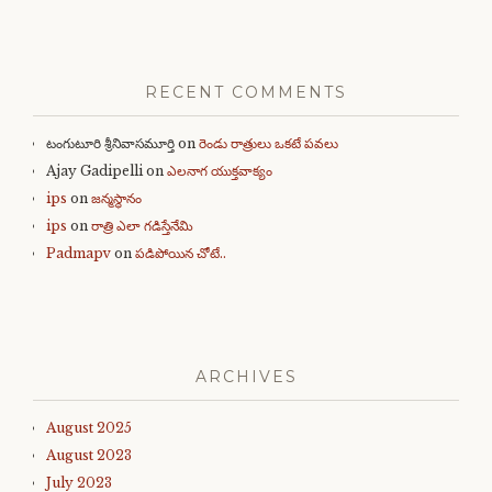
RECENT COMMENTS
టంగుటూరి శ్రీనివాసమూర్తి
on
రెండు రాత్రులు ఒకటే పవలు
Ajay Gadipelli
on
ఎలనాగ యుక్తవాక్యం
ips
on
జన్మస్థానం
ips
on
రాత్రి ఎలా గడిస్తేనేమి
Padmapv
on
పడిపోయిన చోటే..
ARCHIVES
August 2025
August 2023
July 2023