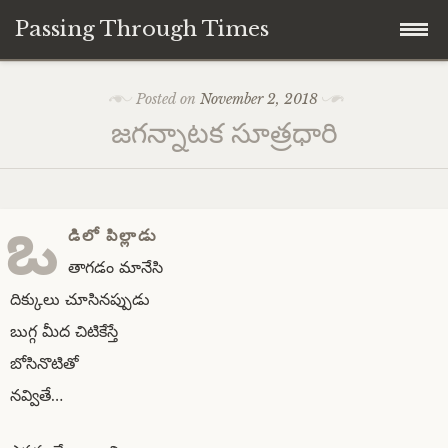
Passing Through Times
Skip
Home
Posted on
November 2, 2018
to
జగన్నాటక సూత్రధారి
content
About author
About this Page/Blog
ఒ
డిలో పిల్లాడు
తాగడం మానేసి
దిక్కులు చూసినప్పుడు
బుగ్గ మీద చిటికేస్తే
బోసినొటితో
నవ్వితే…