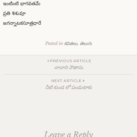
ఇంటింటి భాగవతమే
ప్రతి శిశువూ
జగన్నాటకసూత్రధారే
Posted in
కవితలు
,
తెలుగు
Post
PREVIOUS ARTICLE
నాదారి నౌతాను
navigation
NEXT ARTICLE
నీటి కుండ లో పండుటాకు
Leave a Reply