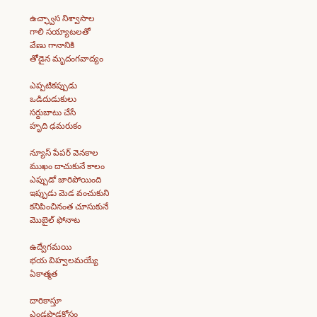
ఉచ్ఛ్వాస నిశ్వాసాల
గాలి సయ్యాటలతో
వేణు గానానికి
తోడైన మృదంగవాద్యం
ఎప్పటికప్పుడు
ఒడిదుడుకులు
సర్దుబాటు చేసే
హృది ఢమరుకం
న్యూస్ పేపర్ వెనకాల
ముఖం దాచుకునే కాలం
ఎప్పుడో జారిపోయింది
ఇప్పుడు మెడ వంచుకుని
కనిపించినంత చూసుకునే
మొబైల్ ఫోనాట
ఉద్వేగమయి
భయ విహ్వలమయ్యే
ఏకాత్మత
దారికాస్తూ
ఎండపొడకోసం