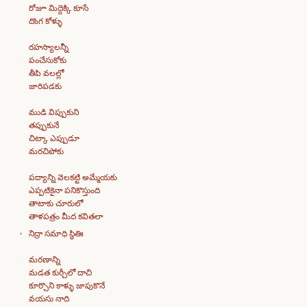
రోజూ మిద్దెక్కి కూసే
దొంగ కోళ్ళు
రహస్యాలన్నీ
పంచేసుకోకు
తీపి వలల్లో
జారిపడకు
ముడి విప్పుకుని
తప్పుకునే
చిట్కా ఎప్పుడూ
మరచిపోకు
పద్యాన్ని వెలకట్టి అమ్మేయకు
ఎప్పటికైనా పనికొస్తుంది
తాటాకు చూరులో
తాళపత్రం మీద కవితలా
నిద్రా సమాధి స్థితిః
మరణాన్ని
మడత కుర్చీలో దాచి
కూర్చొని కాళ్ళు జాపుకొనే
వయసు నాది