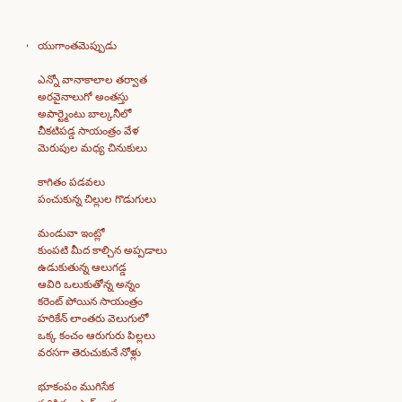
యుగాంతమెప్పుడు
ఎన్నో వానాకాలాల తర్వాత
అరవైనాలుగో అంతస్తు
అపార్ట్మెంటు బాల్కనీలో
చీకటిపడ్డ సాయంత్రం వేళ
మెరుపుల మధ్య చినుకులు
కాగితం పడవలు
పంచుకున్న చిల్లుల గొడుగులు
మండువా ఇంట్లో
కుంపటి మీద కాల్చిన అప్పడాలు
ఉడుకుతున్న ఆలుగడ్డ
ఆవిరి ఒలుకుతోన్న అన్నం
కరెంట్ పోయిన సాయంత్రం
హరికేన్ లాంతరు వెలుగులో
ఒక్క కంచం ఆరుగురు పిల్లలు
వరసగా తెరుచుకునే నోళ్లు
భూకంపం ముగిసేక