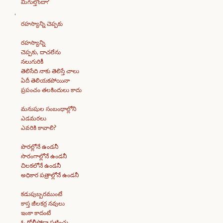
మిగుల్తోందా?
రహస్యాన్ని చెప్పకు
రహస్యాన్ని
చెప్పకు, దాచలేను
నలుగురికీ
తెలిసేది నాకు తెలిస్తే చాలు
ఏదీ తెలియకపోయినా
ప్రపంచం తలకిందులు కాదు
మనుషుల సంబంధాల్లోని
ఎడమరలు
ఎవరికి కావాలి?
పొరల్లోనే ఉండనీ
సొరంగాల్లోనే ఉండనీ
చిలకలోనే ఉండనీ
అధికార పత్రాల్లోనే ఉండనీ
కడుపుబ్బరముంటే
కాస్త జీలకర్ర నవులు
ఇంకా కాదంటే
ఓ గోలీసోడా పట్టించు