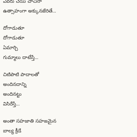
ఎవరు చేయి చాచినా
ఉత్సాహంగా అక్కునజేరితే…
దోగాడుతూ
దోగాడుతూ
ఏమార్చి
గుమ్మాలు దాటేస్తే…
చిటిపొటి పాదాలతో
అందినదాన్ని
అందినట్టు
విసిరేస్తే…
అంతా సహజాతి సహజమైన
బాల్య క్రీడే