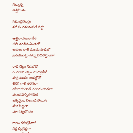
నిల్చున్న
అస్తిమితం
సముద్రమొద్దు
నదీ సంగమమసలే వద్దు
ఉత్తరాయణం వేళ
చలి తగిలిన ఎండలో
ఆకులు రాలే మంచు పొడిలో
బ్రతుకుచెట్టు నన్ను విదిలిస్తుందా!
రావి చెట్టు నీడలోనో
గంగరావి చెట్టు మొదట్లోనో
మర్రి ఊడల జడల్లోనో
తిరిగే గాలి తరగలా
దోబూచులాడే వెలుగు జాడలా
మంద వెళ్ళిపోయేక
ఒక్కర్తయి నిలబడిపోయిన
మేక పిల్లలా
మాగన్నులో కల
కాలం కదుల్తోందా?
నిద్ర దీర్ఘనిద్రగా