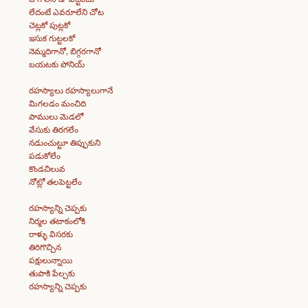
లేదంటే ఎవరూలేని చోట
చెట్లకో పుట్లకో
ఇసుక గుట్టలకో
నెమ్మదిగానో, బిగ్గరగానో
బయటకు పోనియ్
రహస్యాలు రహస్యాలుగానే
మిగలడం మంచిది
పాములు మెడలో
వేసుకు తిరగలేం
నడుంచుట్టూ తిప్పుకుని
పడుకోలేం
కొండచిలువ
నోట్లో తలపెట్టలేం
రహస్యాన్ని చెప్పకు
నిర్మల తటాకంలోకి
రాళ్ళు విసరకు
తిరిగొచ్చిన
పక్షులున్నాయి
తుపాకి పేల్చకు
రహస్యాన్ని చెప్పకు