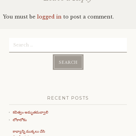
You must be
logged in
to post a comment.
Search
for:
RECENT POSTS
కవిత్వం అమృతమవ్వాలి
లోకాలోకం
కావ్యాన్ని ముక్కలు చేసి