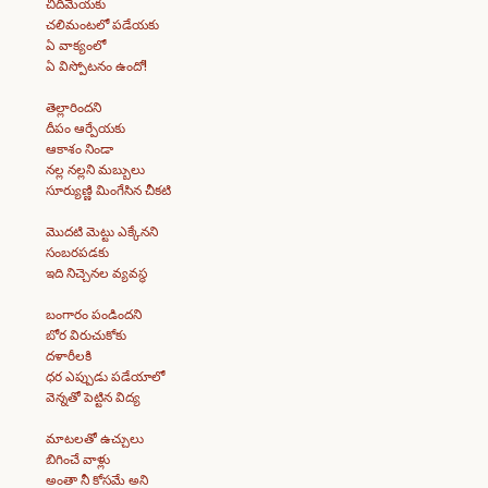
చిదిమేయకు
చలిమంటలో పడేయకు
ఏ వాక్యంలో
ఏ విస్పోటనం ఉందో!
తెల్లారిందని
దీపం ఆర్పేయకు
ఆకాశం నిండా
నల్ల నల్లని మబ్బులు
సూర్యుణ్ణి మింగేసిన చీకటి
మొదటి మెట్టు ఎక్కేనని
సంబరపడకు
ఇది నిచ్చెనల వ్యవస్థ
బంగారం పండిందని
బోర విరుచుకోకు
దళారీలకి
ధర ఎప్పుడు పడేయాలో
వెన్నతో పెట్టిన విద్య
మాటలతో ఉచ్చులు
బిగించే వాళ్లు
అంతా నీ కోసమే అని