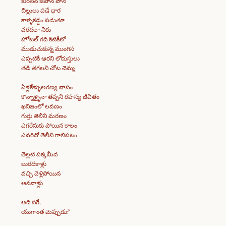
కురిసిన జపాన్ వాన
చిల్లులు పడే ధార
కాళ్ళకడ్డం పడుతూ
వరదలా నీరు
హోటల్ గది కిటికీలో
ముడుచుకున్న ముంగిస
ఎప్పటికీ ఆరని లోదుస్తులు
తడి తగలని చోట చెమ్మ
ఏళ్లకేళ్ళుఅరణ్య వాసం
కొన్నాళ్ళైనా తప్పని రహస్య జీవితం
ఖనిజంలో లవణం
గుర్తు తెలీని మరణం
ఎగరేసుకు పోయిన కాలం
ఎవరిదో తెలీని గాలిపటం
తెల్లటి పక్కమీద
బురదకాళ్లు
వచ్చి వెళ్లిపోయిన
ఆనవాళ్లు
అది సరే,
యుగాంత మెప్పుడు?