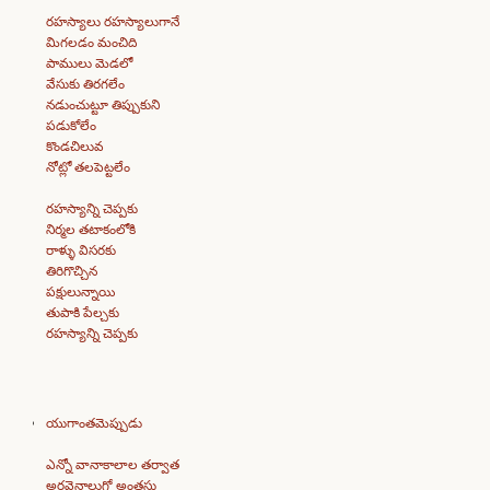
రహస్యాలు రహస్యాలుగానే
మిగలడం మంచిది
పాములు మెడలో
వేసుకు తిరగలేం
నడుంచుట్టూ తిప్పుకుని
పడుకోలేం
కొండచిలువ
నోట్లో తలపెట్టలేం
రహస్యాన్ని చెప్పకు
నిర్మల తటాకంలోకి
రాళ్ళు విసరకు
తిరిగొచ్చిన
పక్షులున్నాయి
తుపాకి పేల్చకు
రహస్యాన్ని చెప్పకు
యుగాంతమెప్పుడు
ఎన్నో వానాకాలాల తర్వాత
అరవైనాలుగో అంతస్తు