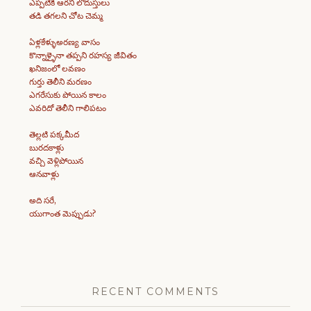
ఎప్పటికీ ఆరని లోదుస్తులు
తడి తగలని చోట చెమ్మ
ఏళ్లకేళ్ళుఅరణ్య వాసం
కొన్నాళ్ళైనా తప్పని రహస్య జీవితం
ఖనిజంలో లవణం
గుర్తు తెలీని మరణం
ఎగరేసుకు పోయిన కాలం
ఎవరిదో తెలీని గాలిపటం
తెల్లటి పక్కమీద
బురదకాళ్లు
వచ్చి వెళ్లిపోయిన
ఆనవాళ్లు
అది సరే,
యుగాంత మెప్పుడు?
RECENT COMMENTS