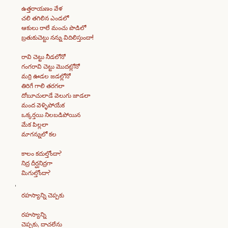
ఉత్తరాయణం వేళ
చలి తగిలిన ఎండలో
ఆకులు రాలే మంచు పొడిలో
బ్రతుకుచెట్టు నన్ను విదిలిస్తుందా!
రావి చెట్టు నీడలోనో
గంగరావి చెట్టు మొదట్లోనో
మర్రి ఊడల జడల్లోనో
తిరిగే గాలి తరగలా
దోబూచులాడే వెలుగు జాడలా
మంద వెళ్ళిపోయేక
ఒక్కర్తయి నిలబడిపోయిన
మేక పిల్లలా
మాగన్నులో కల
కాలం కదుల్తోందా?
నిద్ర దీర్ఘనిద్రగా
మిగుల్తోందా?
రహస్యాన్ని చెప్పకు
రహస్యాన్ని
చెప్పకు, దాచలేను