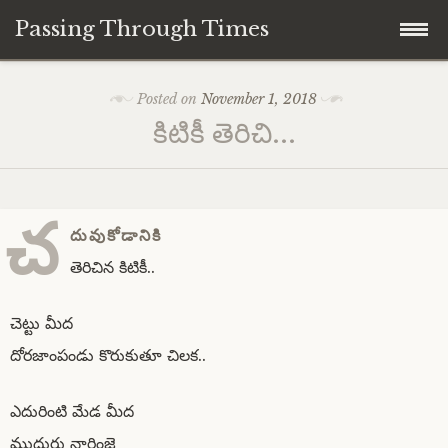
Passing Through Times
Skip
Home
Posted on
November 1, 2018
to
కిటికీ తెరిచి…
content
About author
About this Page/Blog
చ
దువుకోడానికి
తెరిచిన కిటికీ..
చెట్టు మీద
దోరజాంపండు కొరుకుతూ చిలక..
ఎదురింటి మేడ మీద
ముదురు నారింజె