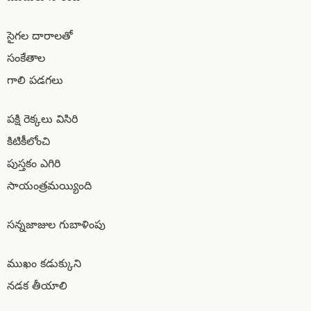
సైగల దారాలతో
సంకేతాల
గాలి పడగలు
పక్షి రెక్కలు విసిరి
కిటికీలోంచి
పుస్తకం ఎగిరి
సాయంత్రమయ్యింది
సన్నజాజుల గుబాళింపు
ముఖం కడుక్కుని
నడక తీయాలి