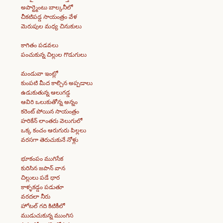
అపార్ట్మెంటు బాల్కనీలో
చీకటిపడ్డ సాయంత్రం వేళ
మెరుపుల మధ్య చినుకులు
కాగితం పడవలు
పంచుకున్న చిల్లుల గొడుగులు
మండువా ఇంట్లో
కుంపటి మీద కాల్చిన అప్పడాలు
ఉడుకుతున్న ఆలుగడ్డ
ఆవిరి ఒలుకుతోన్న అన్నం
కరెంట్ పోయిన సాయంత్రం
హరికేన్ లాంతరు వెలుగులో
ఒక్క కంచం ఆరుగురు పిల్లలు
వరసగా తెరుచుకునే నోళ్లు
భూకంపం ముగిసేక
కురిసిన జపాన్ వాన
చిల్లులు పడే ధార
కాళ్ళకడ్డం పడుతూ
వరదలా నీరు
హోటల్ గది కిటికీలో
ముడుచుకున్న ముంగిస