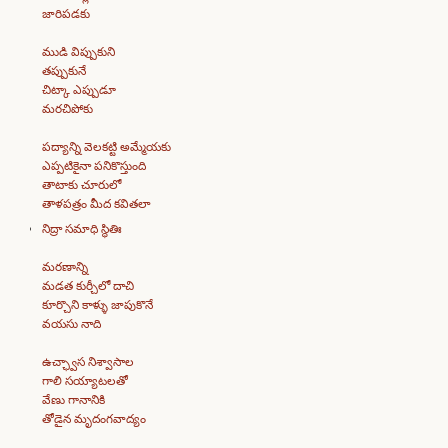
జారిపడకు
ముడి విప్పుకుని
తప్పుకునే
చిట్కా ఎప్పుడూ
మరచిపోకు
పద్యాన్ని వెలకట్టి అమ్మేయకు
ఎప్పటికైనా పనికొస్తుంది
తాటాకు చూరులో
తాళపత్రం మీద కవితలా
నిద్రా సమాధి స్థితిః
మరణాన్ని
మడత కుర్చీలో దాచి
కూర్చొని కాళ్ళు జాపుకొనే
వయసు నాది
ఉచ్ఛ్వాస నిశ్వాసాల
గాలి సయ్యాటలతో
వేణు గానానికి
తోడైన మృదంగవాద్యం