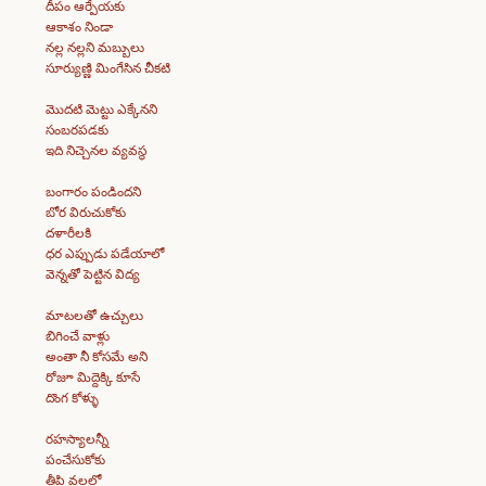
దీపం ఆర్పేయకు
ఆకాశం నిండా
నల్ల నల్లని మబ్బులు
సూర్యుణ్ణి మింగేసిన చీకటి
మొదటి మెట్టు ఎక్కేనని
సంబరపడకు
ఇది నిచ్చెనల వ్యవస్థ
బంగారం పండిందని
బోర విరుచుకోకు
దళారీలకి
ధర ఎప్పుడు పడేయాలో
వెన్నతో పెట్టిన విద్య
మాటలతో ఉచ్చులు
బిగించే వాళ్లు
అంతా నీ కోసమే అని
రోజూ మిద్దెక్కి కూసే
దొంగ కోళ్ళు
రహస్యాలన్నీ
పంచేసుకోకు
తీపి వలల్లో