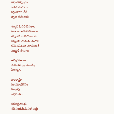
ఎప్పటికప్పుడు
ఒడిదుడుకులు
సర్దుబాటు చేసే
హృది ఢమరుకం
న్యూస్ పేపర్ వెనకాల
ముఖం దాచుకునే కాలం
ఎప్పుడో జారిపోయింది
ఇప్పుడు మెడ వంచుకుని
కనిపించినంత చూసుకునే
మొబైల్ ఫోనాట
ఉద్వేగమయి
భయ విహ్వలమయ్యే
ఏకాత్మత
దారికాస్తూ
ఎండపొడకోసం
నిల్చున్న
అస్తిమితం
సముద్రమొద్దు
నదీ సంగమమసలే వద్దు