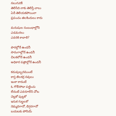
నలుగురికీ
తెలిసేది నాకు తెలిస్తే చాలు
ఏదీ తెలియకపోయినా
ప్రపంచం తలకిందులు కాదు
మనుషుల సంబంధాల్లోని
ఎడమరలు
ఎవరికి కావాలి?
పొరల్లోనే ఉండనీ
సొరంగాల్లోనే ఉండనీ
చిలకలోనే ఉండనీ
అధికార పత్రాల్లోనే ఉండనీ
కడుపుబ్బరముంటే
కాస్త జీలకర్ర నవులు
ఇంకా కాదంటే
ఓ గోలీసోడా పట్టించు
లేదంటే ఎవరూలేని చోట
చెట్లకో పుట్లకో
ఇసుక గుట్టలకో
నెమ్మదిగానో, బిగ్గరగానో
బయటకు పోనియ్