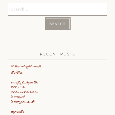
Search
for:
RECENT POSTS
కవిత్వం అమృతమవ్వాలి
లోకాలోకం
కావ్యాన్ని ముక్కలు చేసి
చిదిమేయకు
చలిమంటలో పడేయకు
ఏ వాక్యంలో
ఏ విస్పోటనం ఉందో!
తెల్లారిందని