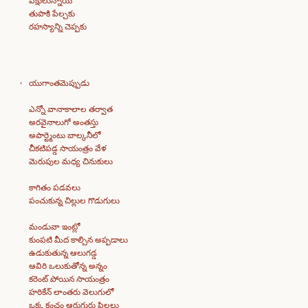
పక్షులున్నాయి
తుపాకి పేల్చకు
రహస్యాన్ని చెప్పకు
యుగాంతమెప్పుడు
ఎన్నో వానాకాలాల తర్వాత
అరవైనాలుగో అంతస్తు
అపార్ట్మెంటు బాల్కనీలో
చీకటిపడ్డ సాయంత్రం వేళ
మెరుపుల మధ్య చినుకులు
కాగితం పడవలు
పంచుకున్న చిల్లుల గొడుగులు
మండువా ఇంట్లో
కుంపటి మీద కాల్చిన అప్పడాలు
ఉడుకుతున్న ఆలుగడ్డ
ఆవిరి ఒలుకుతోన్న అన్నం
కరెంట్ పోయిన సాయంత్రం
హరికేన్ లాంతరు వెలుగులో
ఒక్క కంచం ఆరుగురు పిల్లలు