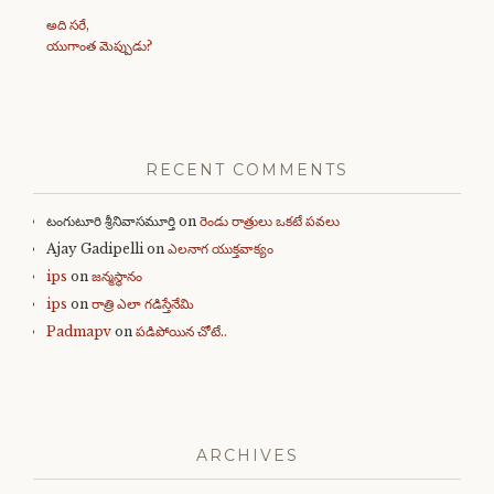
అది సరే,
యుగాంత మెప్పుడు?
RECENT COMMENTS
టంగుటూరి శ్రీనివాసమూర్తి
on
రెండు రాత్రులు ఒకటే పవలు
Ajay Gadipelli
on
ఎలనాగ యుక్తవాక్యం
ips
on
జన్మస్థానం
ips
on
రాత్రి ఎలా గడిస్తేనేమి
Padmapv
on
పడిపోయిన చోటే..
ARCHIVES