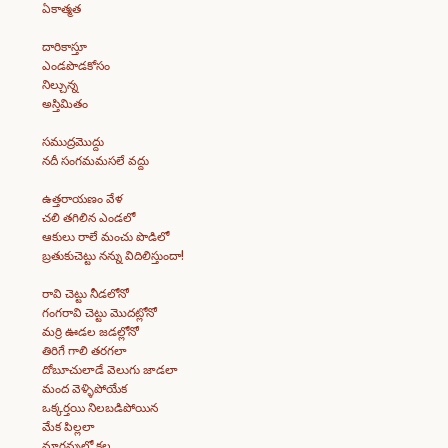
ఏకాత్మత
దారికాస్తూ
ఎండపొడకోసం
నిల్చున్న
అస్తిమితం
సముద్రమొద్దు
నదీ సంగమమసలే వద్దు
ఉత్తరాయణం వేళ
చలి తగిలిన ఎండలో
ఆకులు రాలే మంచు పొడిలో
బ్రతుకుచెట్టు నన్ను విదిలిస్తుందా!
రావి చెట్టు నీడలోనో
గంగరావి చెట్టు మొదట్లోనో
మర్రి ఊడల జడల్లోనో
తిరిగే గాలి తరగలా
దోబూచులాడే వెలుగు జాడలా
మంద వెళ్ళిపోయేక
ఒక్కర్తయి నిలబడిపోయిన
మేక పిల్లలా
మాగన్నులో కల