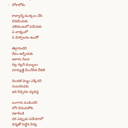
లోకాలోకం
కావ్యాన్ని ముక్కలు చేసి
చిదిమేయకు
చలిమంటలో పడేయకు
ఏ వాక్యంలో
ఏ విస్పోటనం ఉందో!
తెల్లారిందని
దీపం ఆర్పేయకు
ఆకాశం నిండా
నల్ల నల్లని మబ్బులు
సూర్యుణ్ణి మింగేసిన చీకటి
మొదటి మెట్టు ఎక్కేనని
సంబరపడకు
ఇది నిచ్చెనల వ్యవస్థ
బంగారం పండిందని
బోర విరుచుకోకు
దళారీలకి
ధర ఎప్పుడు పడేయాలో
వెన్నతో పెట్టిన విద్య