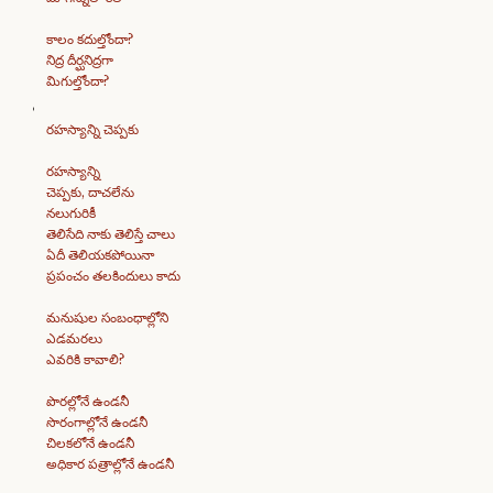
కాలం కదుల్తోందా?
నిద్ర దీర్ఘనిద్రగా
మిగుల్తోందా?
రహస్యాన్ని చెప్పకు
రహస్యాన్ని
చెప్పకు, దాచలేను
నలుగురికీ
తెలిసేది నాకు తెలిస్తే చాలు
ఏదీ తెలియకపోయినా
ప్రపంచం తలకిందులు కాదు
మనుషుల సంబంధాల్లోని
ఎడమరలు
ఎవరికి కావాలి?
పొరల్లోనే ఉండనీ
సొరంగాల్లోనే ఉండనీ
చిలకలోనే ఉండనీ
అధికార పత్రాల్లోనే ఉండనీ