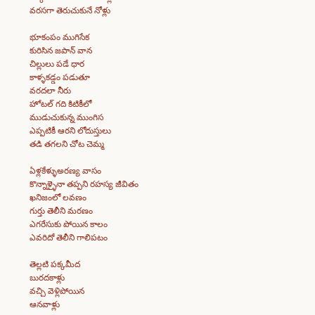
వరసగా తెరుచుకునే నోళ్లు
భూకంపం ముగిసేక
కురిసిన జపాన్ వాన
చిల్లులు పడే ధార
కాళ్ళకడ్డం పడుతూ
వరదలా నీరు
హోటల్ గది కిటికీలో
ముడుచుకున్న ముంగిస
ఎప్పటికీ ఆరని లోదుస్తులు
తడి తగలని చోట చెమ్మ
ఏళ్లకేళ్ళుఅరణ్య వాసం
కొన్నాళ్ళైనా తప్పని రహస్య జీవితం
ఖనిజంలో లవణం
గుర్తు తెలీని మరణం
ఎగరేసుకు పోయిన కాలం
ఎవరిదో తెలీని గాలిపటం
తెల్లటి పక్కమీద
బురదకాళ్లు
వచ్చి వెళ్లిపోయిన
ఆనవాళ్లు