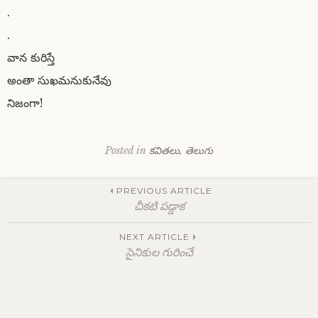
.
.
వాన కురిస్తే
అంతా సుఖమనుకునేవు
నిజంగా!
Posted in
కవితలు
,
తెలుగు
Post
PREVIOUS ARTICLE
చీకటి పడ్డాక
navigation
NEXT ARTICLE
సైనికుల గురించే