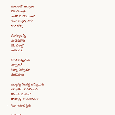
మాటలతో ఉచ్చులు
బిగించే వాళ్లు
అంతా నీ కోసమే అని
రోజూ మిద్దెక్కి కూసే
దొంగ కోళ్ళు
రహస్యాలన్నీ
పంచేసుకోకు
తీపి వలల్లో
జారిపడకు
ముడి విప్పుకుని
తప్పుకునే
చిట్కా ఎప్పుడూ
మరచిపోకు
పద్యాన్ని వెలకట్టి అమ్మేయకు
ఎప్పటికైనా పనికొస్తుంది
తాటాకు చూరులో
తాళపత్రం మీద కవితలా
నిద్రా సమాధి స్థితిః