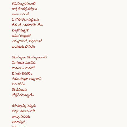
కడుపుబ్బరముంటే
కాస్త జీలకర్ర నవులు
ఇంకా కాదంటే
ఓ గోలీసోడా పట్టించు
లేదంటే ఎవరూలేని చోట
చెట్లకో పుట్లకో
ఇసుక గుట్టలకో
నెమ్మదిగానో, బిగ్గరగానో
బయటకు పోనియ్
రహస్యాలు రహస్యాలుగానే
మిగలడం మంచిది
పాములు మెడలో
వేసుకు తిరగలేం
నడుంచుట్టూ తిప్పుకుని
పడుకోలేం
కొండచిలువ
నోట్లో తలపెట్టలేం
రహస్యాన్ని చెప్పకు
నిర్మల తటాకంలోకి
రాళ్ళు విసరకు
తిరిగొచ్చిన