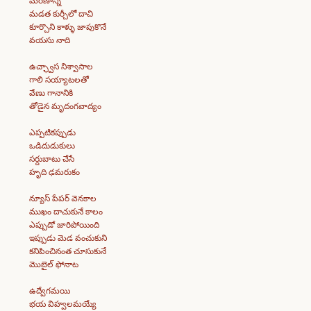
మరణాన్ని
మడత కుర్చీలో దాచి
కూర్చొని కాళ్ళు జాపుకొనే
వయసు నాది
ఉచ్ఛ్వాస నిశ్వాసాల
గాలి సయ్యాటలతో
వేణు గానానికి
తోడైన మృదంగవాద్యం
ఎప్పటికప్పుడు
ఒడిదుడుకులు
సర్దుబాటు చేసే
హృది ఢమరుకం
న్యూస్ పేపర్ వెనకాల
ముఖం దాచుకునే కాలం
ఎప్పుడో జారిపోయింది
ఇప్పుడు మెడ వంచుకుని
కనిపించినంత చూసుకునే
మొబైల్ ఫోనాట
ఉద్వేగమయి
భయ విహ్వలమయ్యే