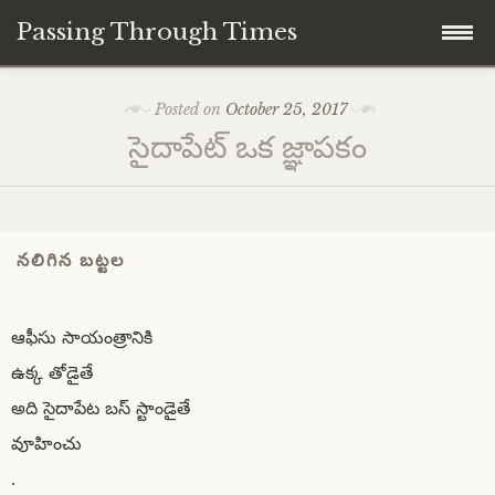
Passing Through Times
Skip
Home
Posted on
October 25, 2017
to
సైదాపేట్ ఒక జ్ఞాపకం
content
About author
About this Page/Blog
నలిగిన బట్టల
ఆఫీసు సాయంత్రానికి
ఉక్క తోడైతే
అది సైదాపేట బస్ స్టాండైతే
వూహించు
.